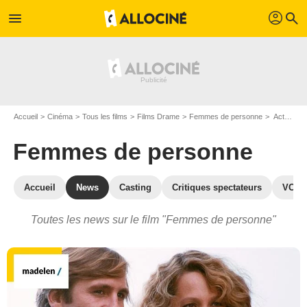
profil
menu
search
Accueil
Cinéma
Tous les films
Films Drame
Femmes de personne
Actualités Femmes de personne
Femmes de personne
Accueil
News
Casting
Critiques spectateurs
VOD
Toutes les news sur le film "Femmes de personne"