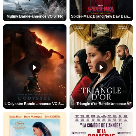
Mutiny Bande-annonce VO STFR
Spider-Man: Brand New Day Bande-annonce VO STFR
L'Odyssée Bande-annonce VO STFR
Le Triangle d'or Bande-annonce VF