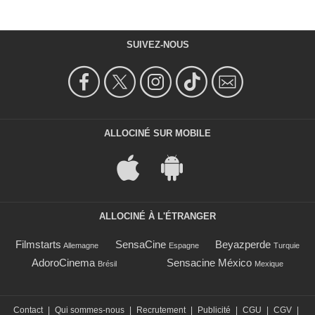
SUIVEZ-NOUS
ALLOCINÉ SUR MOBILE
ALLOCINÉ À L'ÉTRANGER
Filmstarts
SensaCine
Beyazperde
Allemagne
Espagne
Turquie
AdoroCinema
Sensacine México
Brésil
Mexique
Contact
|
Qui sommes-nous
|
Recrutement
|
Publicité
|
CGU
|
CGV
|