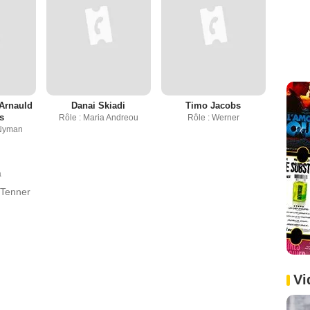
-Arnauld
Danai Skiadi
Timo Jacobs
s
Rôle : Maria Andreou
Rôle : Werner
 Nyman
a
 Tenner
Vi