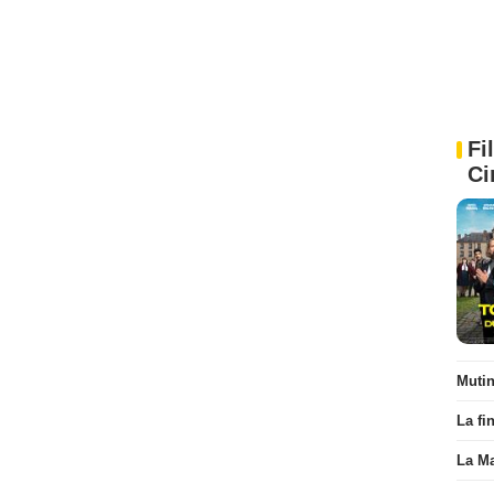
Fi
Ci
Muti
La fi
La Ma