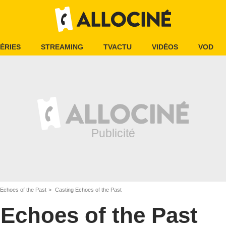
ÉRIES
STREAMING
TVACTU
VIDÉOS
VOD
Echoes of the Past
Casting Echoes of the Past
Echoes of the Past