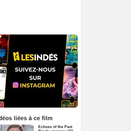
déos liées à ce film
Echoes of the Past