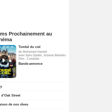
lms Prochainement au
néma
Tombé du ciel
de Mohamed Hamidi
avec Ilyes Djadel, Josiane Balasko
Film - Comédie
Bande-annonce
ny
n d’Oak Street
ison de nos rêves