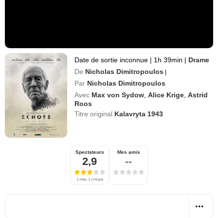
Date de sortie inconnue
|
1h 39min
|
Drame
De
Nicholas Dimitropoulos
|
Par
Nicholas Dimitropoulos
Avec
Max von Sydow
,
Alice Krige
,
Astrid
Roos
Titre original
Kalavryta 1943
Spectateurs
Mes amis
2,9
--
1 note, 1 critique