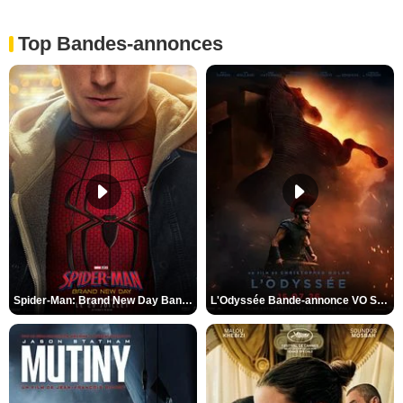
Top Bandes-annonces
Spider-Man: Brand New Day Bande-annonce VO STFR
L'Odyssée Bande-annonce VO STFR