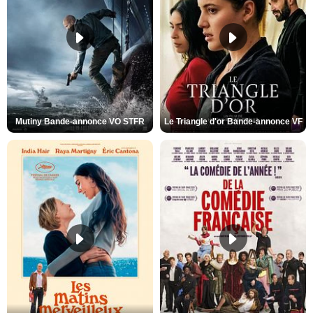
Mutiny Bande-annonce VO STFR
Le Triangle d'or Bande-annonce VF