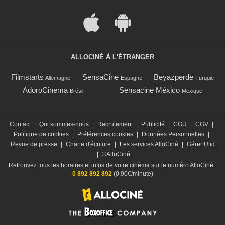
ALLOCINÉ À L'ÉTRANGER
Filmstarts
SensaCine
Beyazperde
Allemagne
Espagne
Turquie
AdoroCinema
Sensacine México
Brésil
Mexique
Contact
|
Qui sommes-nous
|
Recrutement
|
Publicité
|
CGU
|
CGV
|
Politique de cookies
|
Préférences cookies
|
Données Personnelles
|
Revue de presse
|
Charte d'écriture
|
Les services AlloCiné
|
Gérer Utiq
|
©AlloCiné
Retrouvez tous les horaires et infos de votre cinéma sur le numéro AlloCiné :
0 892 892 892
(0,90€/minute)