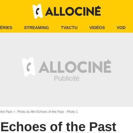
ÉRIES
STREAMING
TVACTU
VIDÉOS
VOD
 the Past
Photo du film Echoes of the Past - Photo 1
Echoes of the Past