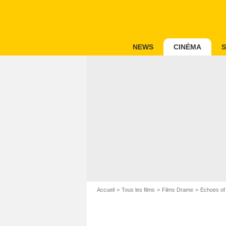
NEWS
CINÉMA
S
Accueil
Tous les films
Films Drame
Echoes of