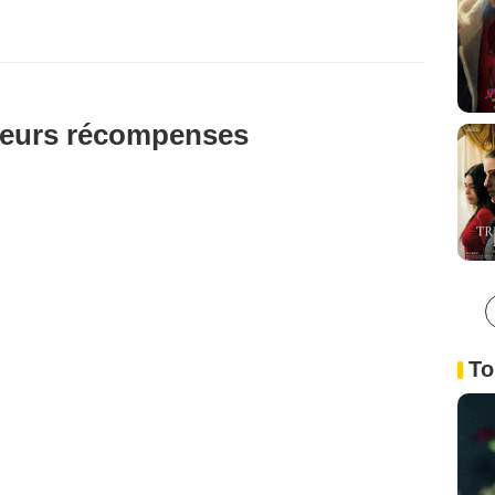
t leurs récompenses
To