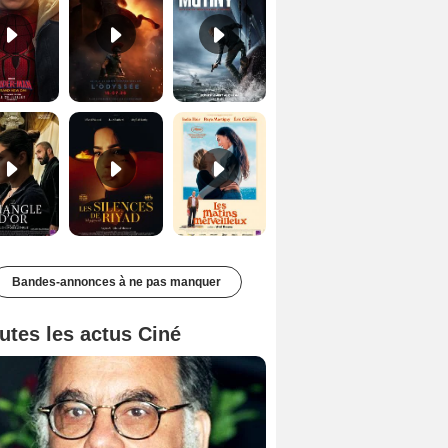
Le Triangle d'or Bande-annonce VF
Les Silences de Riyad Bande-annonce VO STFR
Les Matins merveilleux Bande-annonce VF
Bandes-annonces à ne pas manquer
utes les actus Ciné