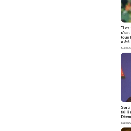
"Les 
c’est
tous 
a été 
samed
Sorti
failli
Décou
samed