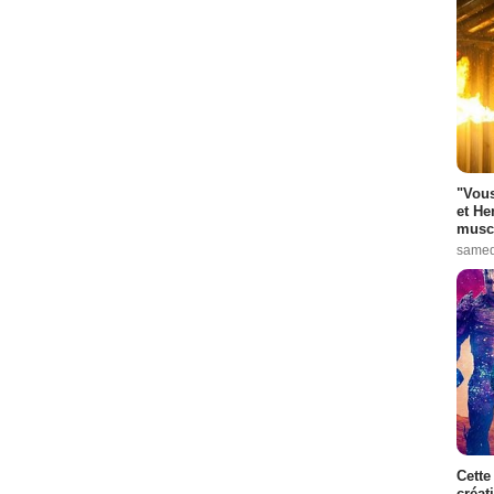
"Vous
et He
muscl
samed
Cette
créat