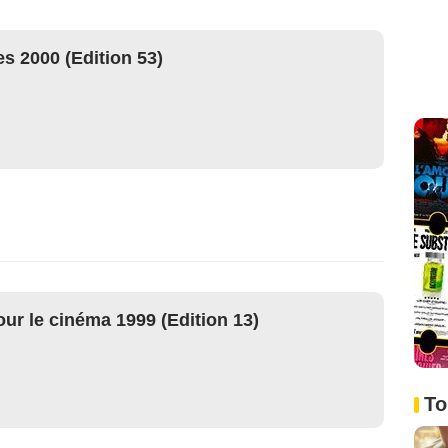
s 2000 (Edition 53)
ur le cinéma 1999 (Edition 13)
To