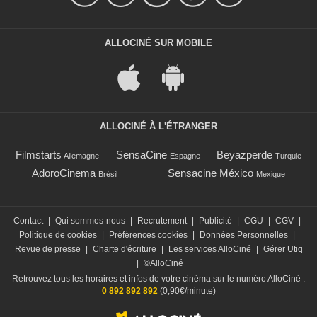
ALLOCINÉ SUR MOBILE
ALLOCINÉ À L'ÉTRANGER
Filmstarts
SensaCine
Beyazperde
Allemagne
Espagne
Turquie
AdoroCinema
Sensacine México
Brésil
Mexique
Contact
|
Qui sommes-nous
|
Recrutement
|
Publicité
|
CGU
|
CGV
|
Politique de cookies
|
Préférences cookies
|
Données Personnelles
|
Revue de presse
|
Charte d'écriture
|
Les services AlloCiné
|
Gérer Utiq
|
©AlloCiné
Retrouvez tous les horaires et infos de votre cinéma sur le numéro AlloCiné :
0 892 892 892
(0,90€/minute)