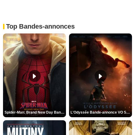
Top Bandes-annonces
Spider-Man: Brand New Day Bande-annonce VO STFR
L'Odyssée Bande-annonce VO STFR