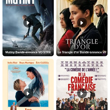
Mutiny Bande-annonce VO STFR
Le Triangle d'or Bande-annonce VF