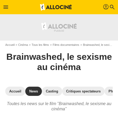
profil
menu
search
Accueil
Cinéma
Tous les films
Films documentaires
Brainwashed, le sexisme au cinéma
Brainwashed, le sexisme
au cinéma
Accueil
News
Casting
Critiques spectateurs
Phot
Toutes les news sur le film "Brainwashed, le sexisme au
cinéma"