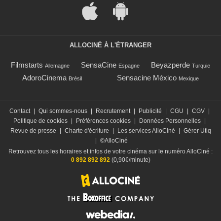
ALLOCINÉ À L'ÉTRANGER
Filmstarts
SensaCine
Beyazperde
Allemagne
Espagne
Turquie
AdoroCinema
Sensacine México
Brésil
Mexique
Contact
|
Qui sommes-nous
|
Recrutement
|
Publicité
|
CGU
|
CGV
|
Politique de cookies
|
Préférences cookies
|
Données Personnelles
|
Revue de presse
|
Charte d'écriture
|
Les services AlloCiné
|
Gérer Utiq
|
©AlloCiné
Retrouvez tous les horaires et infos de votre cinéma sur le numéro AlloCiné :
0 892 892 892
(0,90€/minute)