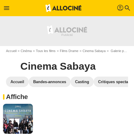
profil
menu
search
Accueil
Cinéma
Tous les films
Films Drame
Cinema Sabaya
Galerie photos du film Cinema Sabaya
Cinema Sabaya
Accueil
Bandes-annonces
Casting
Critiques spectateu
Affiche