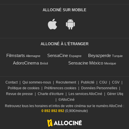
ALLOCINÉ SUR MOBILE
ALLOCINÉ À L'ÉTRANGER
Filmstarts
SensaCine
Beyazperde
Allemagne
Espagne
Turquie
AdoroCinema
Sensacine México
Brésil
Mexique
Contact
|
Qui sommes-nous
|
Recrutement
|
Publicité
|
CGU
|
CGV
|
Politique de cookies
|
Préférences cookies
|
Données Personnelles
|
Revue de presse
|
Charte d'écriture
|
Les services AlloCiné
|
Gérer Utiq
|
©AlloCiné
Retrouvez tous les horaires et infos de votre cinéma sur le numéro AlloCiné :
0 892 892 892
(0,90€/minute)