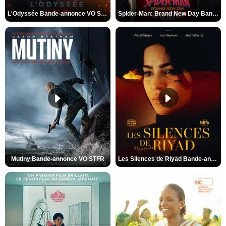
L'Odyssée Bande-annonce VO STFR
Spider-Man: Brand New Day Bande-annonce VO STFR
Mutiny Bande-annonce VO STFR
Les Silences de Riyad Bande-annonce VO STFR