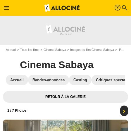
profil
menu
search
Accueil
Tous les films
Cinema Sabaya
Images du film Cinema Sabaya
Photo du film Cinema Sabaya - Photo 1
Cinema Sabaya
Accueil
Bandes-annonces
Casting
Critiques spectateu
RETOUR À LA GALERIE
1
/ 7 Photos