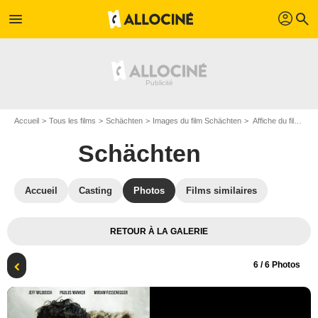
profil
menu
search
Accueil
Tous les films
Schächten
Images du film Schächten
Affiche du film Schächten - Photo 6
Schächten
Accueil
Casting
Photos
Films similaires
RETOUR À LA GALERIE
6
/ 6 Photos