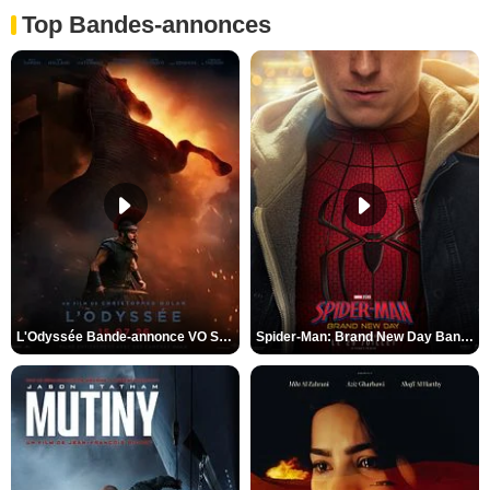
Top Bandes-annonces
L'Odyssée Bande-annonce VO STFR
Spider-Man: Brand New Day Bande-annonce VO STFR