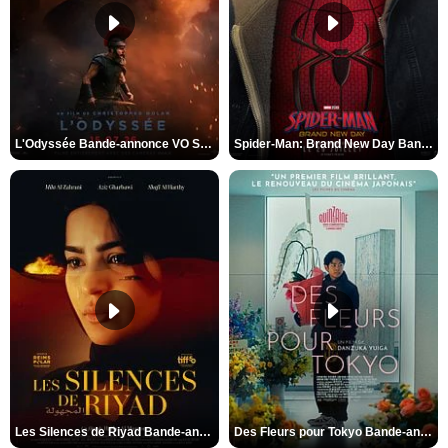
L'Odyssée Bande-annonce VO STFR
Spider-Man: Brand New Day Bande-annonce VO STFR
Les Silences de Riyad Bande-annonce VO STFR
Des Fleurs pour Tokyo Bande-annonce VO STFR