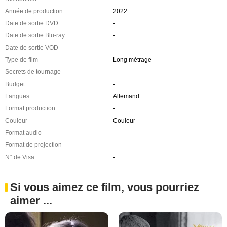
Année de production
2022
Date de sortie DVD
-
Date de sortie Blu-ray
-
Date de sortie VOD
-
Type de film
Long métrage
Secrets de tournage
-
Budget
-
Langues
Allemand
Format production
-
Couleur
Couleur
Format audio
-
Format de projection
-
N° de Visa
-
Si vous aimez ce film, vous pourriez
aimer ...