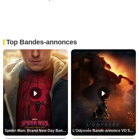
Top Bandes-annonces
Spider-Man: Brand New Day Bande-annonce VO STFR
L'Odyssée Bande-annonce VO STFR