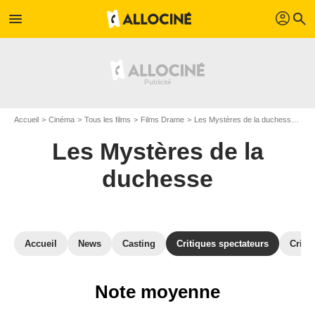
profil
menu
search
Accueil
Cinéma
Tous les films
Films Drame
Les Mystères de la duchesse
Av
Les Mystères de la
duchesse
Accueil
News
Casting
Critiques spectateurs
Criti
Note moyenne