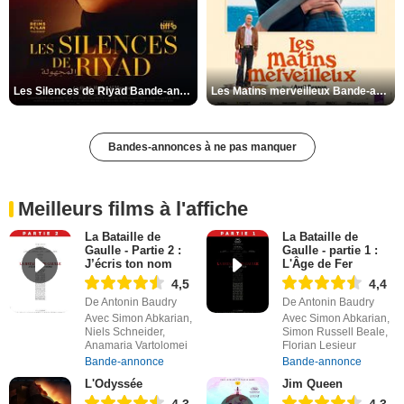
Les Silences de Riyad Bande-annonce VO STFR
Les Matins merveilleux Bande-annonce VF
Bandes-annonces à ne pas manquer
Meilleurs films à l'affiche
La Bataille de
La Bataille de
Gaulle - Partie 2 :
Gaulle - partie 1 :
J’écris ton nom
L'Âge de Fer
4,5
4,4
De Antonin Baudry
De Antonin Baudry
Avec Simon Abkarian,
Avec Simon Abkarian,
Niels Schneider,
Simon Russell Beale,
Anamaria Vartolomei
Florian Lesieur
Bande-annonce
Bande-annonce
L'Odyssée
Jim Queen