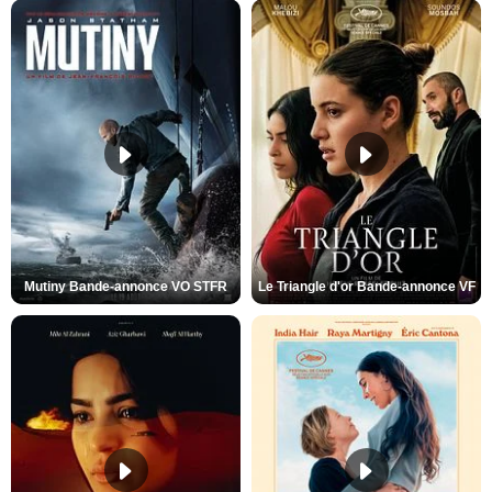
Mutiny Bande-annonce VO STFR
Le Triangle d'or Bande-annonce VF