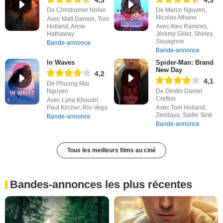
4,3
4,3
De Christopher Nolan
De Marco Nguyen,
Nicolas Athane
Avec Matt Damon, Tom
Holland, Anne
Avec Alex Ramires,
Hathaway
Jérémy Gillet, Shirley
Souagnon
Bande-annonce
Bande-annonce
In Waves
Spider-Man: Brand
New Day
4,2
4,1
De Phuong Mai
Nguyen
De Destin Daniel
Cretton
Avec Lyna Khoudri,
Paul Kircher, Rio Vega
Avec Tom Holland,
Zendaya, Sadie Sink
Bande-annonce
Bande-annonce
Tous les meilleurs films au ciné
Bandes-annonces les plus récentes