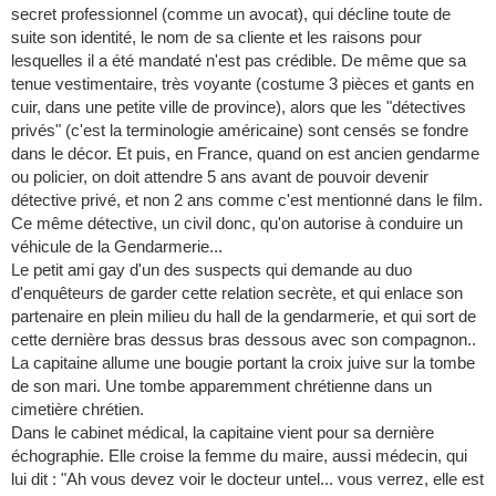
secret professionnel (comme un avocat), qui décline toute de
suite son identité, le nom de sa cliente et les raisons pour
lesquelles il a été mandaté n'est pas crédible. De même que sa
tenue vestimentaire, très voyante (costume 3 pièces et gants en
cuir, dans une petite ville de province), alors que les "détectives
privés" (c'est la terminologie américaine) sont censés se fondre
dans le décor. Et puis, en France, quand on est ancien gendarme
ou policier, on doit attendre 5 ans avant de pouvoir devenir
détective privé, et non 2 ans comme c'est mentionné dans le film.
Ce même détective, un civil donc, qu'on autorise à conduire un
véhicule de la Gendarmerie...
Le petit ami gay d'un des suspects qui demande au duo
d'enquêteurs de garder cette relation secrète, et qui enlace son
partenaire en plein milieu du hall de la gendarmerie, et qui sort de
cette dernière bras dessus bras dessous avec son compagnon..
La capitaine allume une bougie portant la croix juive sur la tombe
de son mari. Une tombe apparemment chrétienne dans un
cimetière chrétien.
Dans le cabinet médical, la capitaine vient pour sa dernière
échographie. Elle croise la femme du maire, aussi médecin, qui
lui dit : "Ah vous devez voir le docteur untel... vous verrez, elle est