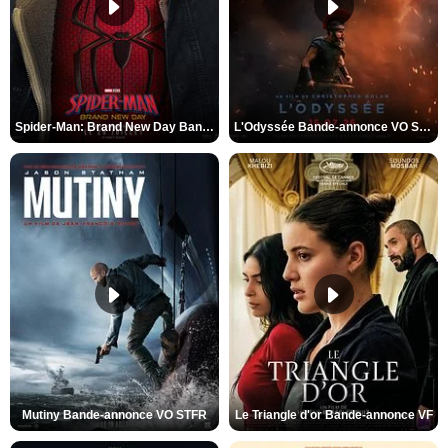
Spider-Man: Brand New Day Bande-annonce VO STFR
L'Odyssée Bande-annonce VO STFR
Mutiny Bande-annonce VO STFR
Le Triangle d'or Bande-annonce VF