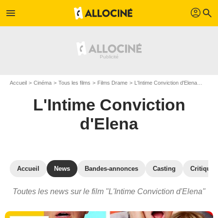
profil
menu
search
Accueil
Cinéma
Tous les films
Films Drame
L'Intime Conviction d'Elena
Actual
L'Intime Conviction
d'Elena
Accueil
News
Bandes-annonces
Casting
Critiques
Toutes les news sur le film "L'Intime Conviction d'Elena"