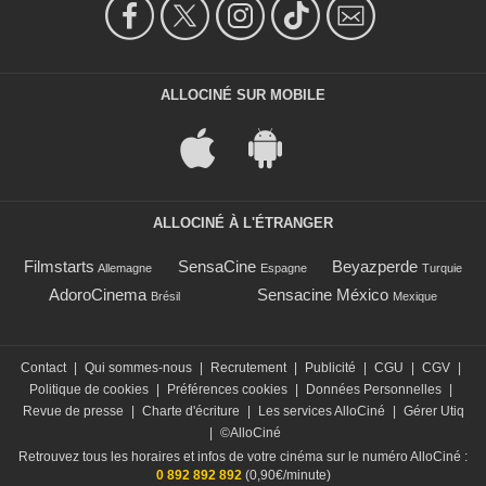
ALLOCINÉ SUR MOBILE
ALLOCINÉ À L'ÉTRANGER
Filmstarts
SensaCine
Beyazperde
Allemagne
Espagne
Turquie
AdoroCinema
Sensacine México
Brésil
Mexique
Contact
|
Qui sommes-nous
|
Recrutement
|
Publicité
|
CGU
|
CGV
|
Politique de cookies
|
Préférences cookies
|
Données Personnelles
|
Revue de presse
|
Charte d'écriture
|
Les services AlloCiné
|
Gérer Utiq
|
©AlloCiné
Retrouvez tous les horaires et infos de votre cinéma sur le numéro AlloCiné :
0 892 892 892
(0,90€/minute)