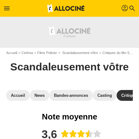
profil
menu
search
Accueil
Cinéma
Films Policier
Scandaleusement vôtre
Critiques du film Scandaleusement vôtre
Scandaleusement vôtre
Accueil
News
Bandes-annonces
Casting
Critiques
Note moyenne
3,6