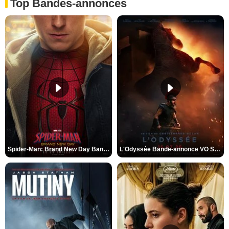
Top Bandes-annonces
Spider-Man: Brand New Day Bande-annonce VO STFR
L'Odyssée Bande-annonce VO STFR