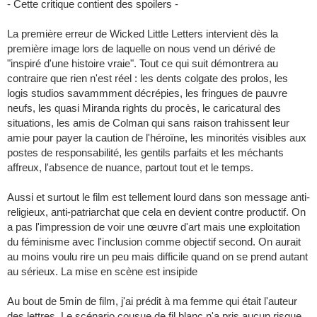
- Cette critique contient des spoilers -
La première erreur de Wicked Little Letters intervient dès la
première image lors de laquelle on nous vend un dérivé de
"inspiré d'une histoire vraie". Tout ce qui suit démontrera au
contraire que rien n'est réel : les dents colgate des prolos, les
logis studios savammment décrépies, les fringues de pauvre
neufs, les quasi Miranda rights du procès, le caricatural des
situations, les amis de Colman qui sans raison trahissent leur
amie pour payer la caution de l'héroïne, les minorités visibles aux
postes de responsabilité, les gentils parfaits et les méchants
affreux, l'absence de nuance, partout tout et le temps.
Aussi et surtout le film est tellement lourd dans son message anti-
religieux, anti-patriarchat que cela en devient contre productif. On
a pas l'impression de voir une œuvre d'art mais une exploitation
du féminisme avec l'inclusion comme objectif second. On aurait
au moins voulu rire un peu mais difficile quand on se prend autant
au sérieux. La mise en scène est insipide
Au bout de 5min de film, j'ai prédit à ma femme qui était l'auteur
des lettres. Le scénario cousue de fil blanc n'a pris aucun risque