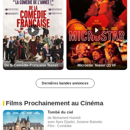
De la Comédie-Française Teaser (3) VF
Microstar Teaser (2) VF
Dernières bandes annonces
Films Prochainement au Cinéma
Tombé du ciel
de Mohamed Hamidi
avec Ilyes Djadel, Josiane Balasko
Film - Comédie