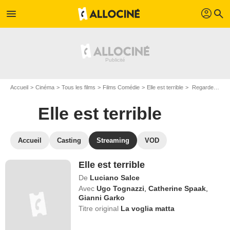
profil
menu
search
Accueil
Cinéma
Tous les films
Films Comédie
Elle est terrible
Regarder Elle est terrible en SVOD
Elle est terrible
Accueil
Casting
Streaming
VOD
Elle est terrible
De
Luciano Salce
Avec
Ugo Tognazzi
,
Catherine Spaak
,
Gianni Garko
Titre original
La voglia matta