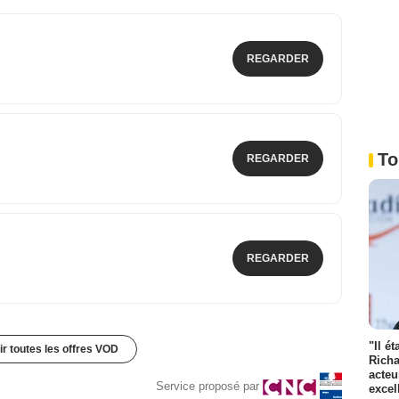
REGARDER
To
REGARDER
REGARDER
"Il é
ir toutes les offres VOD
Richa
acteu
Service proposé par
excel