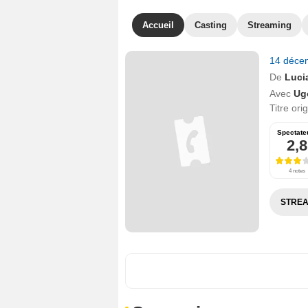
Accueil
Casting
Streaming
14 déce
De
Luci
Avec
Ug
Titre ori
Spectate
2,8
4 notes
STREA