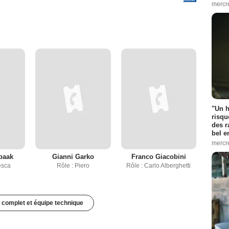
mercr
"Un h
risqu
des r
bel 
mercr
paak
Gianni Garko
Franco Giacobini
esca
Rôle : Piero
Rôle : Carlo Alberghetti
 complet et équipe technique