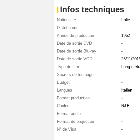
Infos techniques
Nationalité
Italie
Distributeur
-
Année de production
1962
Date de sortie DVD
-
Date de sortie Blu-ray
-
Date de sortie VOD
25/11/201
Type de film
Long métr
Secrets de tournage
-
Budget
-
Langues
Italien
Format production
-
Couleur
N&B
Format audio
-
Format de projection
-
N° de Visa
-