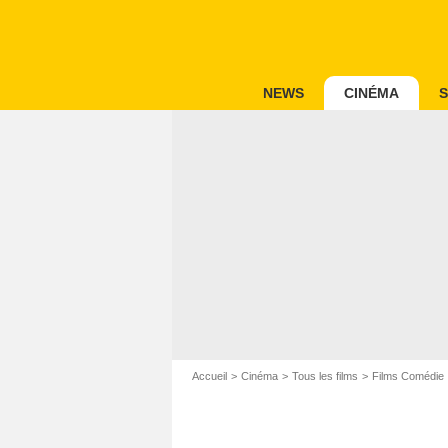
NEWS
CINÉMA
S
Accueil
Cinéma
Tous les films
Films Comédie