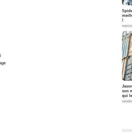
Spid
meill
!
mercr
6
age
Jason
son n
qui le
vendre