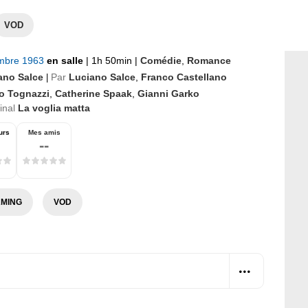
VOD
mbre 1963
en salle
|
1h 50min
|
Comédie
,
Romance
ano Salce
Par
Luciano Salce
,
Franco Castellano
|
o Tognazzi
,
Catherine Spaak
,
Gianni Garko
ginal
La voglia matta
urs
Mes amis
--
MING
VOD