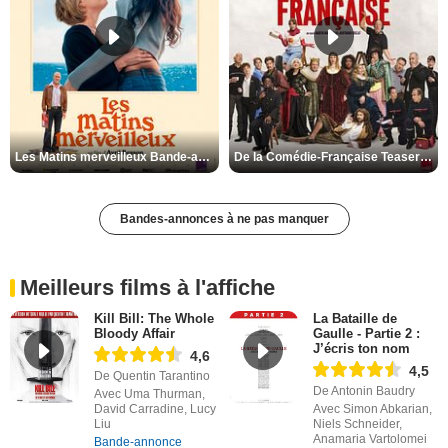
Les Matins merveilleux Bande-annonce VF
De la Comédie-Française Teaser VF
Bandes-annonces à ne pas manquer
Meilleurs films à l'affiche
Kill Bill: The Whole
La Bataille de
Bloody Affair
Gaulle - Partie 2 :
J’écris ton nom
4,6
4,5
De Quentin Tarantino
De Antonin Baudry
Avec Uma Thurman,
David Carradine, Lucy
Avec Simon Abkarian,
Liu
Niels Schneider,
Anamaria Vartolomei
Bande-annonce