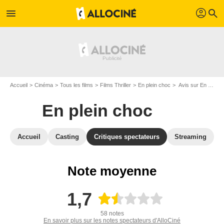
profil
menu
search
Accueil
Cinéma
Tous les films
Films Thriller
En plein choc
Avis sur En plein choc
En plein choc
Accueil
Casting
Critiques spectateurs
Streaming
Note moyenne
1,7
58 notes
En savoir plus sur les notes spectateurs d'AlloCiné