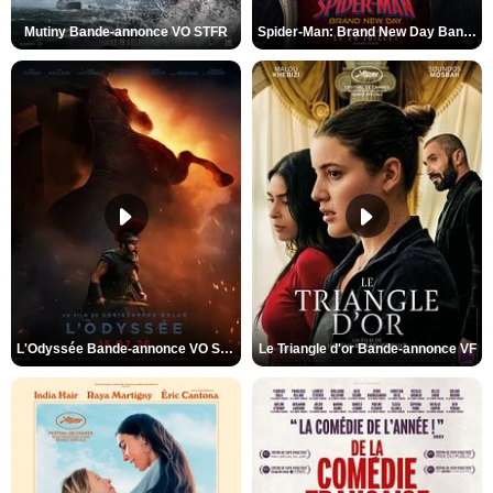
Mutiny Bande-annonce VO STFR
Spider-Man: Brand New Day Bande-annonce VO STFR
L'Odyssée Bande-annonce VO STFR
Le Triangle d'or Bande-annonce VF