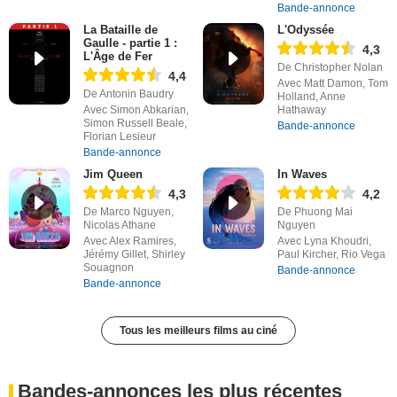
Bande-annonce
La Bataille de
L'Odyssée
Gaulle - partie 1 :
4,3
L'Âge de Fer
De Christopher Nolan
4,4
Avec Matt Damon, Tom
De Antonin Baudry
Holland, Anne
Avec Simon Abkarian,
Hathaway
Simon Russell Beale,
Bande-annonce
Florian Lesieur
Bande-annonce
Jim Queen
In Waves
4,3
4,2
De Marco Nguyen,
De Phuong Mai
Nicolas Athane
Nguyen
Avec Alex Ramires,
Avec Lyna Khoudri,
Jérémy Gillet, Shirley
Paul Kircher, Rio Vega
Souagnon
Bande-annonce
Bande-annonce
Tous les meilleurs films au ciné
Bandes-annonces les plus récentes