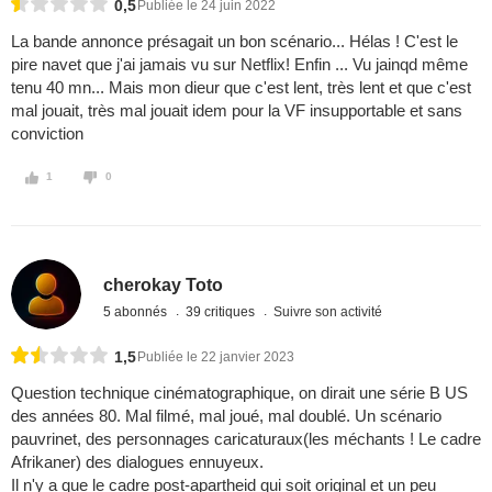
0,5
Publiée le 24 juin 2022
La bande annonce présagait un bon scénario... Hélas ! C'est le
pire navet que j'ai jamais vu sur Netflix! Enfin ... Vu jainqd même
tenu 40 mn... Mais mon dieur que c'est lent, très lent et que c'est
mal jouait, très mal jouait idem pour la VF insupportable et sans
conviction
1
0
cherokay Toto
5 abonnés
39 critiques
Suivre son activité
1,5
Publiée le 22 janvier 2023
Question technique cinématographique, on dirait une série B US
des années 80. Mal filmé, mal joué, mal doublé. Un scénario
pauvrinet, des personnages caricaturaux(les méchants ! Le cadre
Afrikaner) des dialogues ennuyeux.
Il n'y a que le cadre post-apartheid qui soit original et un peu