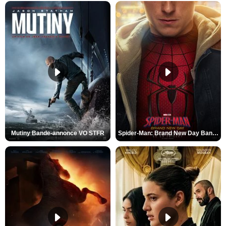
Mutiny Bande-annonce VO STFR
Spider-Man: Brand New Day Bande-annonce VO STFR