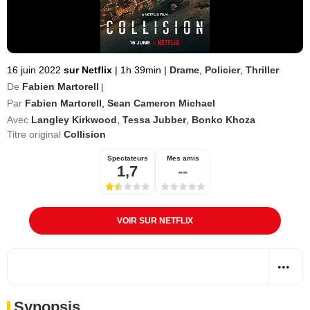
16 juin 2022
sur Netflix
|
1h 39min
|
Drame
,
Policier
,
Thriller
De
Fabien Martorell
|
Par
Fabien Martorell
,
Sean Cameron Michael
Avec
Langley Kirkwood
,
Tessa Jubber
,
Bonko Khoza
Titre original
Collision
Spectateurs
Mes amis
1,7
--
VOIR SUR NETFLIX
Synopsis