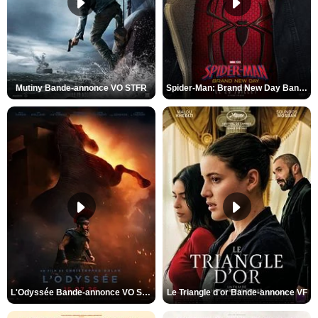
Mutiny Bande-annonce VO STFR
Spider-Man: Brand New Day Bande-annonce VO STFR
L'Odyssée Bande-annonce VO STFR
Le Triangle d'or Bande-annonce VF