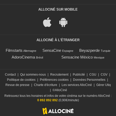
ALLOCINÉ SUR MOBILE
ALLOCINÉ À L'ÉTRANGER
Filmstarts
SensaCine
Beyazperde
Allemagne
Espagne
Turquie
AdoroCinema
Sensacine México
Brésil
Mexique
Contact
|
Qui sommes-nous
|
Recrutement
|
Publicité
|
CGU
|
CGV
|
Politique de cookies
|
Préférences cookies
|
Données Personnelles
|
Revue de presse
|
Charte d'écriture
|
Les services AlloCiné
|
Gérer Utiq
|
©AlloCiné
Retrouvez tous les horaires et infos de votre cinéma sur le numéro AlloCiné :
0 892 892 892
(0,90€/minute)