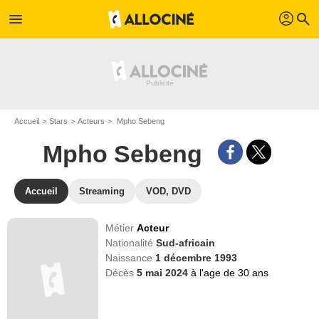
profil
menu
search
Accueil
Stars
Acteurs
Mpho Sebeng
Mpho Sebeng
Accueil
Streaming
VOD, DVD
Métier
Acteur
Nationalité
Sud-africain
Naissance
1 décembre 1993
Décès
5 mai 2024
à l'age de 30 ans