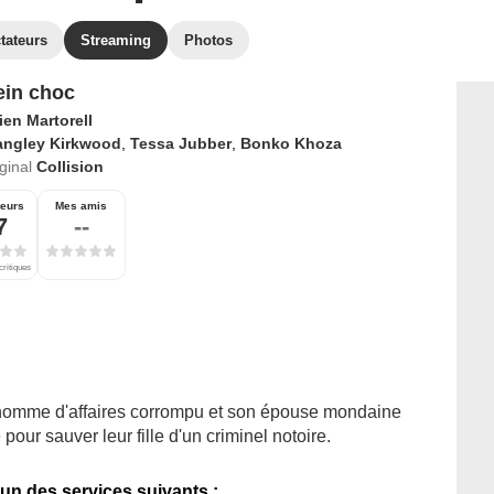
tateurs
Streaming
Photos
ein choc
ien Martorell
angley Kirkwood
,
Tessa Jubber
,
Bonko Khoza
iginal
Collision
teurs
Mes amis
7
--
critiques
n homme d'affaires corrompu et son épouse mondaine
our sauver leur fille d'un criminel notoire.
'un des services suivants :