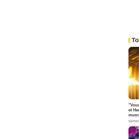
To
"Vous
et He
muscl
samed