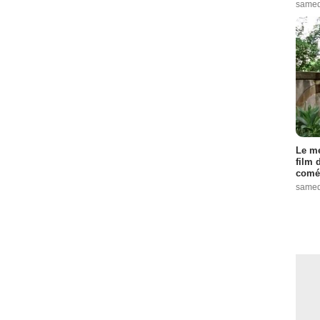
samed
Le me
film 
comé
samed