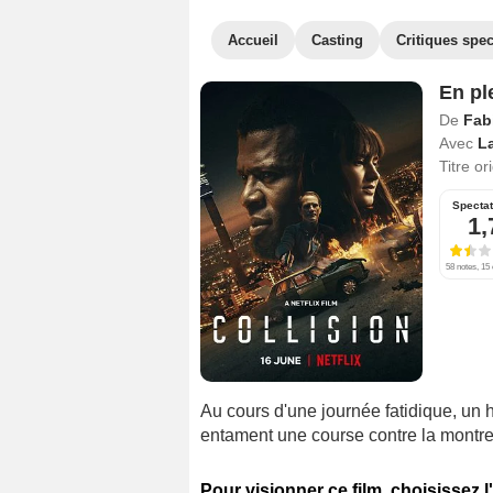
Accueil
Casting
Critiques spec
En pl
De
Fab
Avec
L
Titre or
Specta
1,
58 notes, 15 
Au cours d'une journée fatidique, u
entament une course contre la montre p
Pour visionner ce film, choisissez l