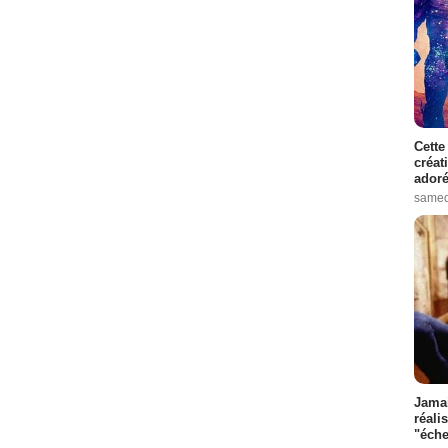
Cette
créat
adoré
samed
Jamai
réali
"éche