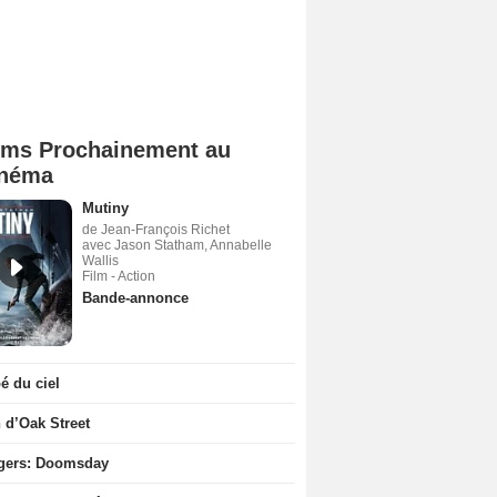
lms Prochainement au
néma
Mutiny
de Jean-François Richet
avec Jason Statham, Annabelle
Wallis
Film - Action
Bande-annonce
 du ciel
n d’Oak Street
gers: Doomsday