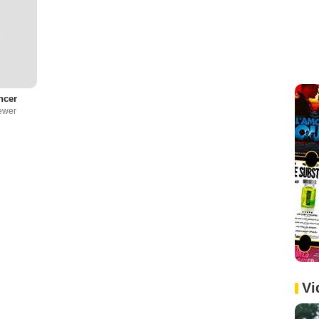
ncer
iewer
Vi