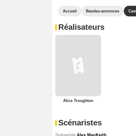
Accueil
Bandes-annonces
Cas
Réalisateurs
Alice Troughton
Scénaristes
Scénariste
Alex MacKeith