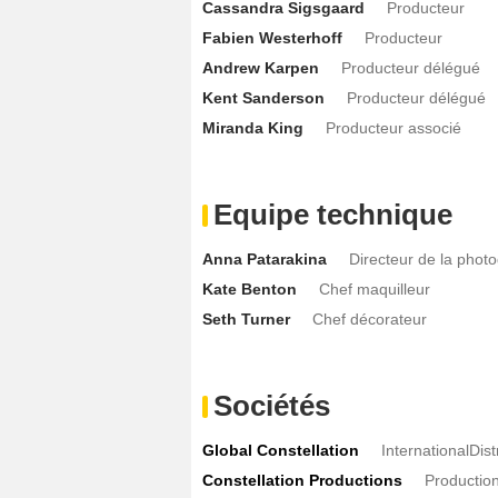
Cassandra Sigsgaard
Producteur
Fabien Westerhoff
Producteur
Andrew Karpen
Producteur délégué
Kent Sanderson
Producteur délégué
Miranda King
Producteur associé
Equipe technique
Anna Patarakina
Directeur de la phot
Kate Benton
Chef maquilleur
Seth Turner
Chef décorateur
Sociétés
Global Constellation
InternationalDis
Constellation Productions
Productio