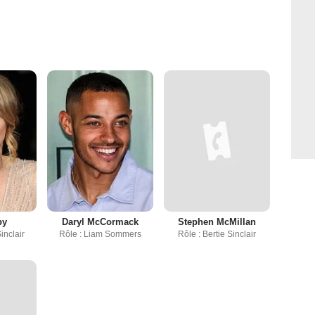
py
Daryl McCormack
Stephen McMillan
inclair
Rôle : Liam Sommers
Rôle : Bertie Sinclair