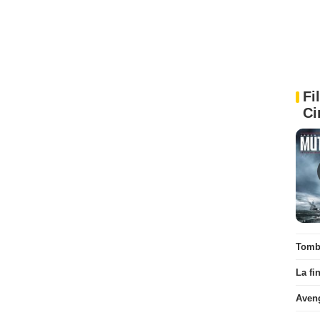
Fi
Ci
Tombé
La fi
Aven