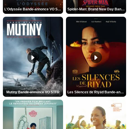
L'Odyssée Bande-annonce VO STFR
Spider-Man: Brand New Day Bande-annonce VO STFR
Mutiny Bande-annonce VO STFR
Les Silences de Riyad Bande-annonce VO STFR