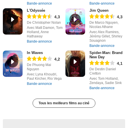
Bande-annonce
Bande-annonce
L'Odyssée
Jim Queen
4,3
4,3
De Christopher Nolan
De Marco Nguyen,
Nicolas Athane
Avec Matt Damon, Tom
Holland, Anne
Avec Alex Ramires,
Hathaway
Jérémy Gillet, Shirley
Souagnon
Bande-annonce
Bande-annonce
In Waves
Spider-Man: Brand
New Day
4,2
4,1
De Phuong Mai
Nguyen
De Destin Daniel
Cretton
Avec Lyna Khoudri,
Paul Kircher, Rio Vega
Avec Tom Holland,
Zendaya, Sadie Sink
Bande-annonce
Bande-annonce
Tous les meilleurs films au ciné