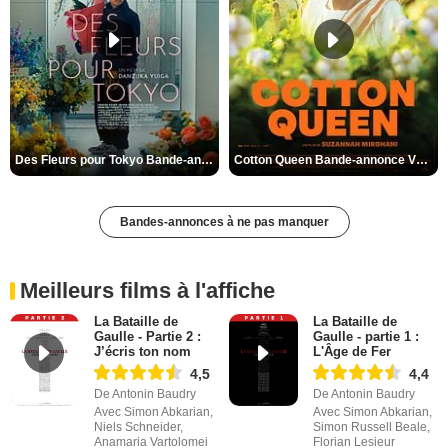
Des Fleurs pour Tokyo Bande-annonce VO STFR
Cotton Queen Bande-annonce VO STFR
Bandes-annonces à ne pas manquer
Meilleurs films à l'affiche
La Bataille de
La Bataille de
Gaulle - Partie 2 :
Gaulle - partie 1 :
J’écris ton nom
L'Âge de Fer
4,5
4,4
De Antonin Baudry
De Antonin Baudry
Avec Simon Abkarian,
Avec Simon Abkarian,
Niels Schneider,
Simon Russell Beale,
Anamaria Vartolomei
Florian Lesieur