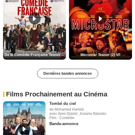
De la Comédie-Française Teaser (3) VF
Microstar Teaser (2) VF
Dernières bandes annonces
Films Prochainement au Cinéma
Tombé du ciel
de Mohamed Hamidi
avec Ilyes Djadel, Josiane Balasko
Film - Comédie
Bande-annonce