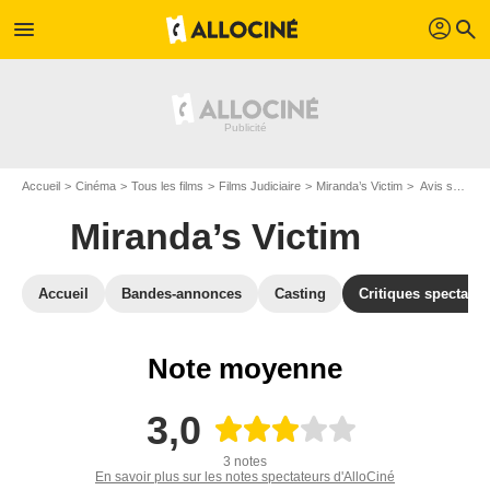
profil
menu
search
Accueil
Cinéma
Tous les films
Films Judiciaire
Miranda’s Victim
Avis sur Miranda’s Victim
Miranda’s Victim
Accueil
Bandes-annonces
Casting
Critiques spectateu
Note moyenne
3,0
3 notes
En savoir plus sur les notes spectateurs d'AlloCiné