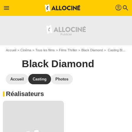
profil
menu
search
Accueil
Cinéma
Tous les films
Films Thriller
Black Diamond
Casting Black Diamond
Black Diamond
Accueil
Casting
Photos
Réalisateurs