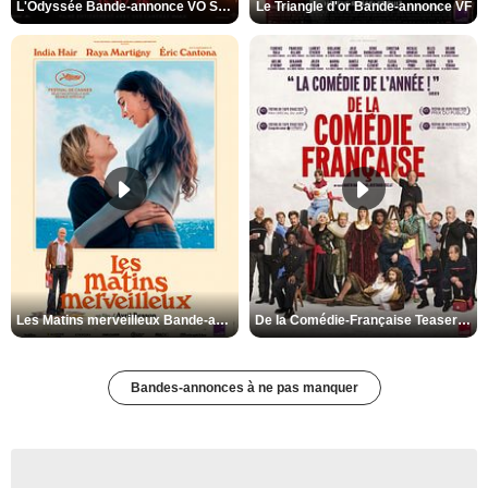
L'Odyssée Bande-annonce VO STFR
Le Triangle d'or Bande-annonce VF
Les Matins merveilleux Bande-annonce VF
De la Comédie-Française Teaser VF
Bandes-annonces à ne pas manquer