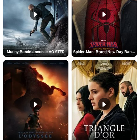
Mutiny Bande-annonce VO STFR
Spider-Man: Brand New Day Bande-annonce VO STFR