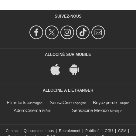
SUIVEZ-NOUS
ALLOCINÉ SUR MOBILE
ALLOCINÉ À L'ÉTRANGER
Filmstarts
SensaCine
Beyazperde
Allemagne
Espagne
Turquie
AdoroCinema
Sensacine México
Brésil
Mexique
Contact
|
Qui sommes-nous
|
Recrutement
|
Publicité
|
CGU
|
CGV
|