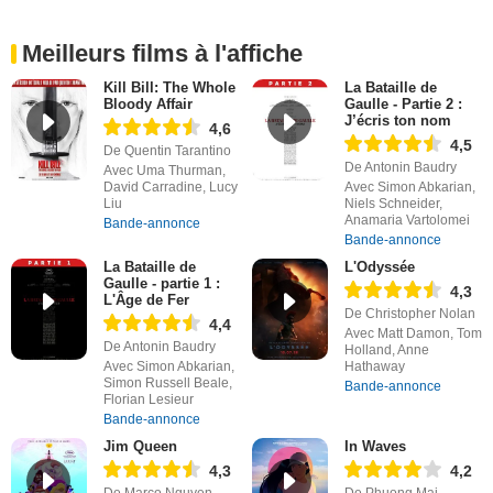
Meilleurs films à l'affiche
Kill Bill: The Whole
La Bataille de
Bloody Affair
Gaulle - Partie 2 :
J’écris ton nom
4,6
4,5
De Quentin Tarantino
De Antonin Baudry
Avec Uma Thurman,
David Carradine, Lucy
Avec Simon Abkarian,
Liu
Niels Schneider,
Anamaria Vartolomei
Bande-annonce
Bande-annonce
La Bataille de
L'Odyssée
Gaulle - partie 1 :
4,3
L'Âge de Fer
De Christopher Nolan
4,4
Avec Matt Damon, Tom
De Antonin Baudry
Holland, Anne
Avec Simon Abkarian,
Hathaway
Simon Russell Beale,
Bande-annonce
Florian Lesieur
Bande-annonce
Jim Queen
In Waves
4,3
4,2