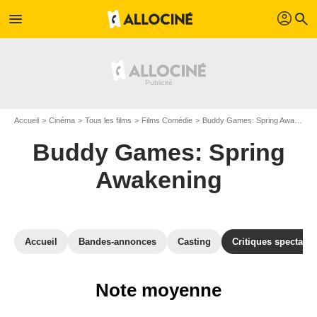
profil
menu
search
Accueil
Cinéma
Tous les films
Films Comédie
Buddy Games: Spring Awakening
Buddy Games: Spring
Awakening
Accueil
Bandes-annonces
Casting
Critiques spectateu
Note moyenne