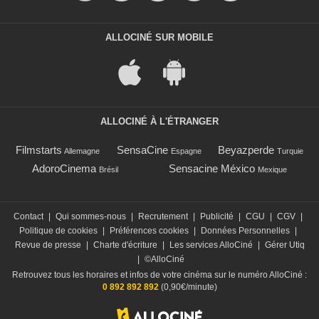
ALLOCINÉ SUR MOBILE
ALLOCINÉ À L'ÉTRANGER
Filmstarts
SensaCine
Beyazperde
Allemagne
Espagne
Turquie
AdoroCinema
Sensacine México
Brésil
Mexique
Contact
|
Qui sommes-nous
|
Recrutement
|
Publicité
|
CGU
|
CGV
|
Politique de cookies
|
Préférences cookies
|
Données Personnelles
|
Revue de presse
|
Charte d'écriture
|
Les services AlloCiné
|
Gérer Utiq
|
©AlloCiné
Retrouvez tous les horaires et infos de votre cinéma sur le numéro AlloCiné :
0 892 892 892
(0,90€/minute)