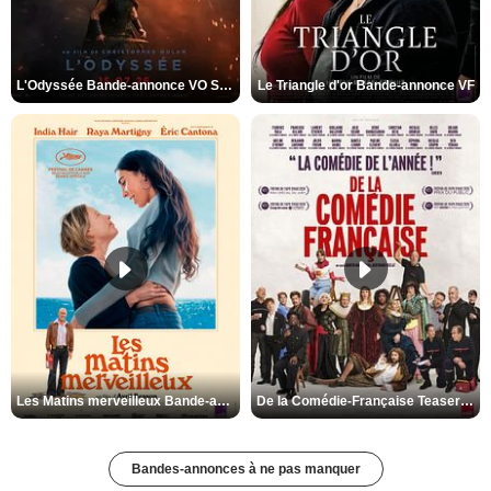
L'Odyssée Bande-annonce VO STFR
Le Triangle d'or Bande-annonce VF
Les Matins merveilleux Bande-annonce VF
De la Comédie-Française Teaser VF
Bandes-annonces à ne pas manquer