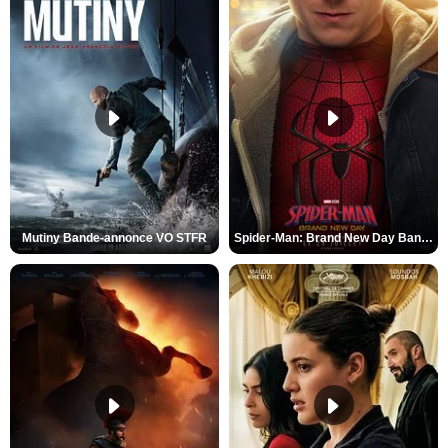
Mutiny Bande-annonce VO STFR
Spider-Man: Brand New Day Bande-annonce VO STFR