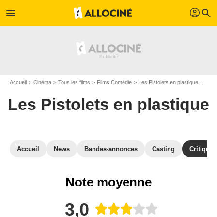
profil
menu
search
Accueil
Cinéma
Tous les films
Films Comédie
Les Pistolets en plastique
Criti
Les Pistolets en plastique
Accueil
News
Bandes-annonces
Casting
Critiques
Note moyenne
3,0