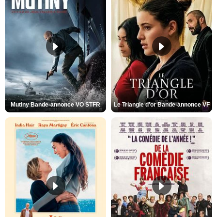
Mutiny Bande-annonce VO STFR
Le Triangle d'or Bande-annonce VF