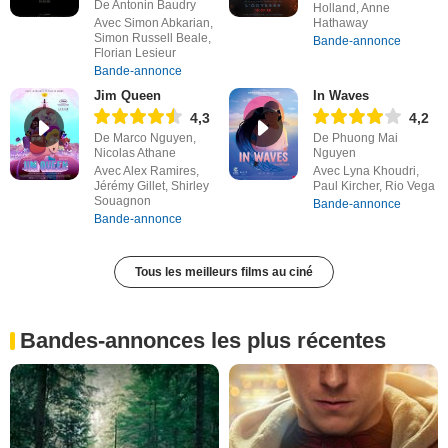
De Antonin Baudry
Holland, Anne
Avec Simon Abkarian,
Hathaway
Simon Russell Beale,
Bande-annonce
Florian Lesieur
Bande-annonce
Jim Queen
In Waves
4,3
4,2
De Marco Nguyen,
De Phuong Mai
Nicolas Athane
Nguyen
Avec Alex Ramires,
Avec Lyna Khoudri,
Jérémy Gillet, Shirley
Paul Kircher, Rio Vega
Souagnon
Bande-annonce
Bande-annonce
Tous les meilleurs films au ciné
Bandes-annonces les plus récentes