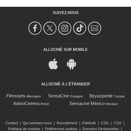
SUIVEZ-NOUS
ALLOCINÉ SUR MOBILE
ALLOCINÉ À L'ÉTRANGER
Filmstarts
SensaCine
Beyazperde
Allemagne
Espagne
Turquie
AdoroCinema
Sensacine México
Brésil
Mexique
Contact
|
Qui sommes-nous
|
Recrutement
|
Publicité
|
CGU
|
CGV
|
Politique de cookies
|
Préférences cookies
|
Données Personnelles
|