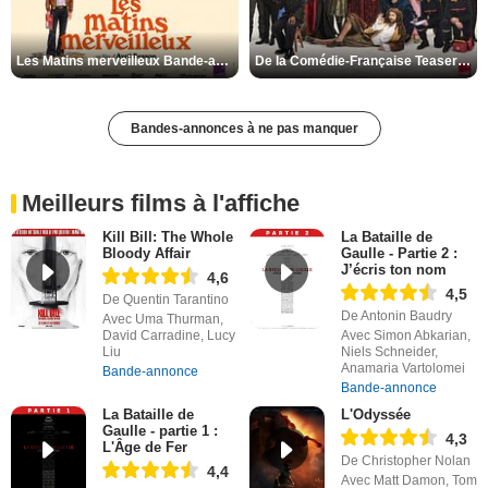
Les Matins merveilleux Bande-annonce VF
De la Comédie-Française Teaser VF
Bandes-annonces à ne pas manquer
Meilleurs films à l'affiche
Kill Bill: The Whole
La Bataille de
Bloody Affair
Gaulle - Partie 2 :
J’écris ton nom
4,6
4,5
De Quentin Tarantino
De Antonin Baudry
Avec Uma Thurman,
David Carradine, Lucy
Avec Simon Abkarian,
Liu
Niels Schneider,
Anamaria Vartolomei
Bande-annonce
Bande-annonce
La Bataille de
L'Odyssée
Gaulle - partie 1 :
4,3
L'Âge de Fer
De Christopher Nolan
4,4
Avec Matt Damon, Tom