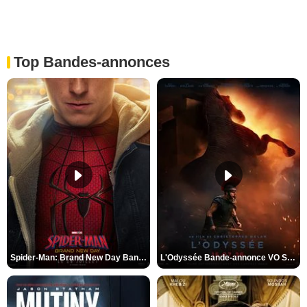
Top Bandes-annonces
Spider-Man: Brand New Day Bande-annonce VO STFR
L'Odyssée Bande-annonce VO STFR