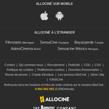
ALLOCINÉ SUR MOBILE
ALLOCINÉ À L'ÉTRANGER
Filmstarts
SensaCine
Beyazperde
Allemagne
Espagne
Turquie
AdoroCinema
Sensacine México
Brésil
Mexique
Contact
|
Qui sommes-nous
|
Recrutement
|
Publicité
|
CGU
|
CGV
|
Politique de cookies
|
Préférences cookies
|
Données Personnelles
|
Revue de presse
|
Charte d'écriture
|
Les services AlloCiné
|
Gérer Utiq
|
©AlloCiné
Retrouvez tous les horaires et infos de votre cinéma sur le numéro AlloCiné :
0 892 892 892
(0,90€/minute)