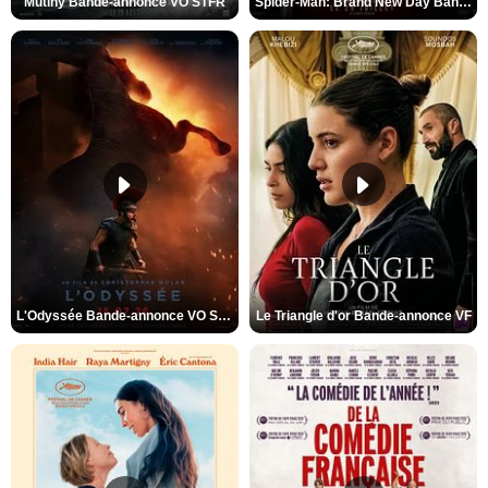
Mutiny Bande-annonce VO STFR
Spider-Man: Brand New Day Bande-annonce VO STFR
L'Odyssée Bande-annonce VO STFR
Le Triangle d'or Bande-annonce VF