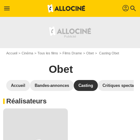
profil
menu
search
Accueil
Cinéma
Tous les films
Films Drame
Obet
Casting Obet
Obet
Accueil
Bandes-annonces
Casting
Critiques spectateu
Réalisateurs