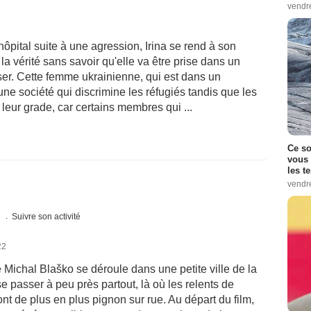
vendr
'hôpital suite à une agression, Irina se rend à son
a vérité sans savoir qu'elle va être prise dans un
ser. Cette femme ukrainienne, qui est dans un
une société qui discrimine les réfugiés tandis que les
eur grade, car certains membres qui ...
Ce so
vous 
les t
vendr
s
Suivre son activité
22
Michal Blaško se déroule dans une petite ville de la
e passer à peu près partout, là où les relents de
t de plus en plus pignon sur rue. Au départ du film,