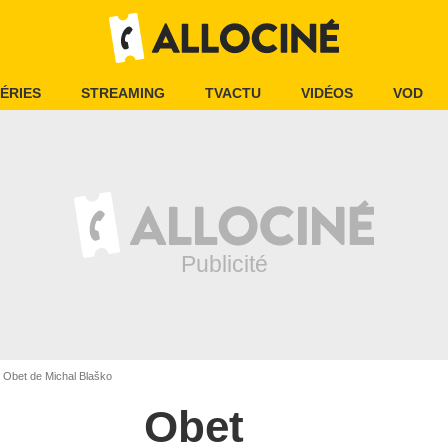
ÉRIES
STREAMING
TVACTU
VIDÉOS
VOD
Obet de Michal Blaško
Obet