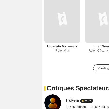
Elizaveta Maximová
Igor Chme
Rôle : Vita
Rôle : Officer 
Casting
Critiques Spectateur
FaRem
10 595 abonnés
11 636 critiq