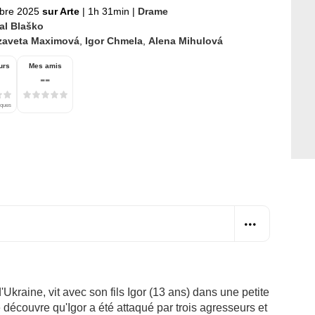
bre 2025
sur Arte
|
1h 31min
|
Drame
al Blaško
izaveta Maximová
,
Igor Chmela
,
Alena Mihulová
urs
Mes amis
--
iques
d'Ukraine, vit avec son fils Igor (13 ans) dans une petite
le découvre qu'Igor a été attaqué par trois agresseurs et