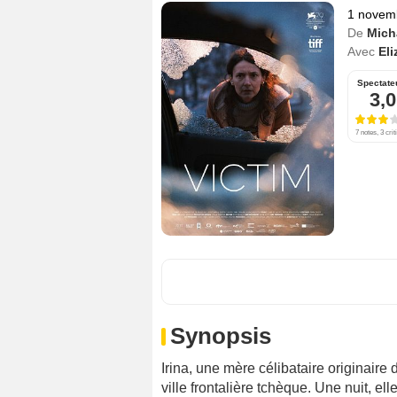
1 novem
De
Mich
Avec
El
Spectate
3,0
7 notes, 3 crit
Synopsis
Irina, une mère célibataire originaire 
ville frontalière tchèque. Une nuit, el