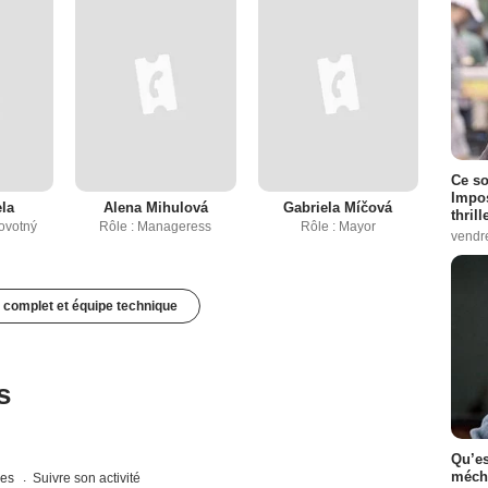
Ce so
Impos
la
Alena Mihulová
Gabriela Míčová
thrill
Novotný
Rôle : Manageress
Rôle : Mayor
vendr
 complet et équipe technique
s
Qu’es
méch
ues
Suivre son activité