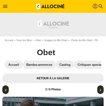
profil
menu
search
Accueil
Tous les films
Obet
Images du film Obet
Photo du film Obet - Photo 3
Obet
Accueil
Bandes-annonces
Casting
Critiques spectateu
RETOUR À LA GALERIE
3
/ 6 Photos