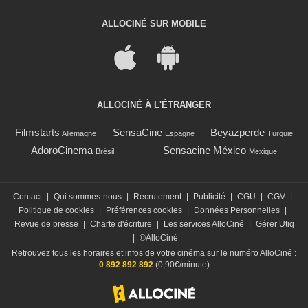
ALLOCINÉ SUR MOBILE
ALLOCINÉ À L'ÉTRANGER
Filmstarts
SensaCine
Beyazperde
Allemagne
Espagne
Turquie
AdoroCinema
Sensacine México
Brésil
Mexique
Contact
|
Qui sommes-nous
|
Recrutement
|
Publicité
|
CGU
|
CGV
|
Politique de cookies
|
Préférences cookies
|
Données Personnelles
|
Revue de presse
|
Charte d'écriture
|
Les services AlloCiné
|
Gérer Utiq
|
©AlloCiné
Retrouvez tous les horaires et infos de votre cinéma sur le numéro AlloCiné :
0 892 892 892
(0,90€/minute)