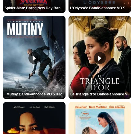
Spider-Man: Brand New Day Bande-annonce VO STFR
L'Odyssée Bande-annonce VO STFR
Mutiny Bande-annonce VO STFR
Le Triangle d'or Bande-annonce VF