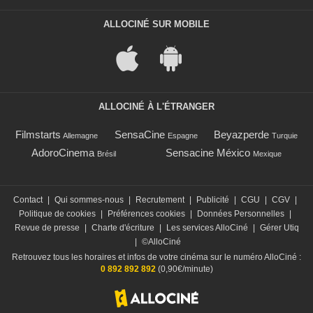
ALLOCINÉ SUR MOBILE
ALLOCINÉ À L'ÉTRANGER
Filmstarts
SensaCine
Beyazperde
Allemagne
Espagne
Turquie
AdoroCinema
Sensacine México
Brésil
Mexique
Contact
|
Qui sommes-nous
|
Recrutement
|
Publicité
|
CGU
|
CGV
|
Politique de cookies
|
Préférences cookies
|
Données Personnelles
|
Revue de presse
|
Charte d'écriture
|
Les services AlloCiné
|
Gérer Utiq
|
©AlloCiné
Retrouvez tous les horaires et infos de votre cinéma sur le numéro AlloCiné :
0 892 892 892
(0,90€/minute)