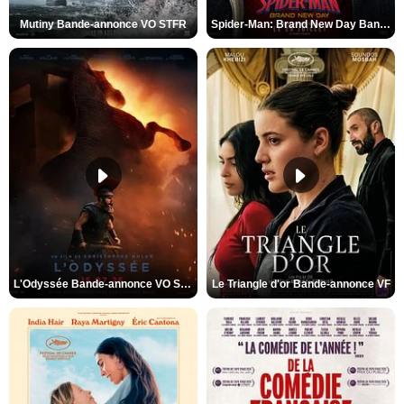
Mutiny Bande-annonce VO STFR
Spider-Man: Brand New Day Bande-annonce VO STFR
L'Odyssée Bande-annonce VO STFR
Le Triangle d'or Bande-annonce VF