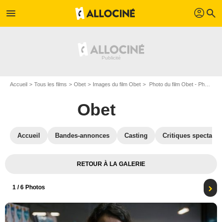
profil
menu
search
Accueil
Tous les films
Obet
Images du film Obet
Photo du film Obet - Photo 1
Obet
Accueil
Bandes-annonces
Casting
Critiques spectateu
RETOUR À LA GALERIE
1
/ 6 Photos