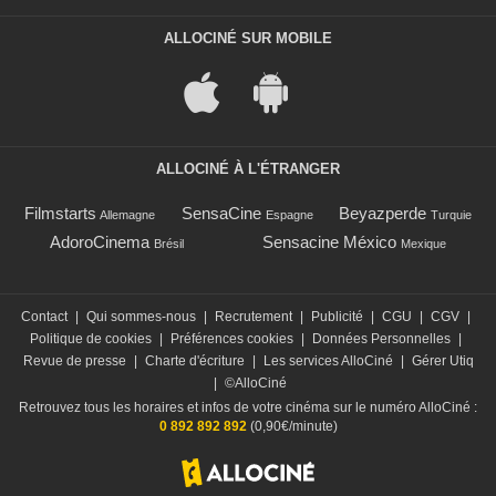
ALLOCINÉ SUR MOBILE
ALLOCINÉ À L'ÉTRANGER
Filmstarts
SensaCine
Beyazperde
Allemagne
Espagne
Turquie
AdoroCinema
Sensacine México
Brésil
Mexique
Contact
|
Qui sommes-nous
|
Recrutement
|
Publicité
|
CGU
|
CGV
|
Politique de cookies
|
Préférences cookies
|
Données Personnelles
|
Revue de presse
|
Charte d'écriture
|
Les services AlloCiné
|
Gérer Utiq
|
©AlloCiné
Retrouvez tous les horaires et infos de votre cinéma sur le numéro AlloCiné :
0 892 892 892
(0,90€/minute)