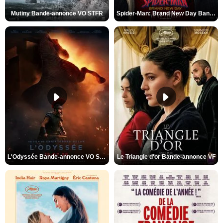
Mutiny Bande-annonce VO STFR
Spider-Man: Brand New Day Bande-annonce VO STFR
L'Odyssée Bande-annonce VO STFR
Le Triangle d'or Bande-annonce VF