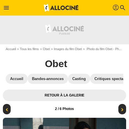
profil
menu
search
Accueil
Tous les films
Obet
Images du film Obet
Photo du film Obet - Photo 2
Obet
Accueil
Bandes-annonces
Casting
Critiques spectateu
RETOUR À LA GALERIE
2
/ 6 Photos