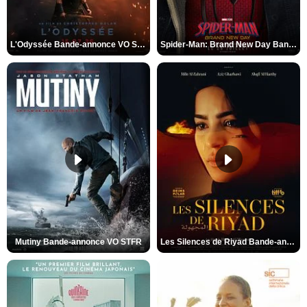
L'Odyssée Bande-annonce VO STFR
Spider-Man: Brand New Day Bande-annonce VO STFR
Mutiny Bande-annonce VO STFR
Les Silences de Riyad Bande-annonce VO STFR