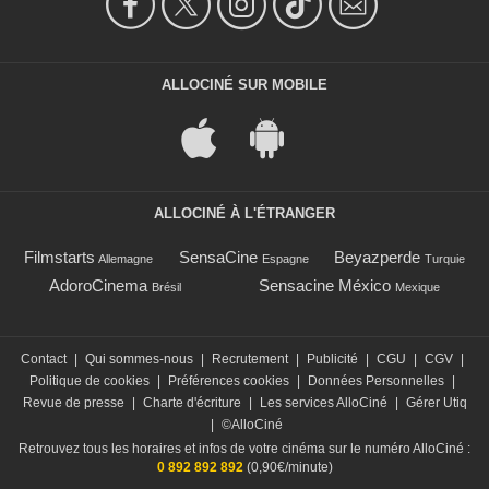
ALLOCINÉ SUR MOBILE
ALLOCINÉ À L'ÉTRANGER
Filmstarts
SensaCine
Beyazperde
Allemagne
Espagne
Turquie
AdoroCinema
Sensacine México
Brésil
Mexique
Contact
|
Qui sommes-nous
|
Recrutement
|
Publicité
|
CGU
|
CGV
|
Politique de cookies
|
Préférences cookies
|
Données Personnelles
|
Revue de presse
|
Charte d'écriture
|
Les services AlloCiné
|
Gérer Utiq
|
©AlloCiné
Retrouvez tous les horaires et infos de votre cinéma sur le numéro AlloCiné :
0 892 892 892
(0,90€/minute)