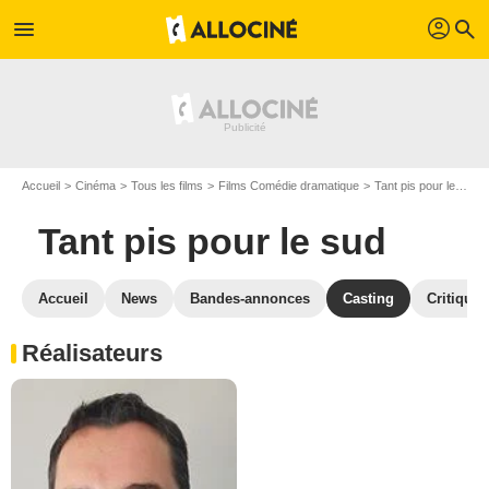
profil
menu
search
Accueil
Cinéma
Tous les films
Films Comédie dramatique
Tant pis pour le sud
Tant pis pour le sud
Accueil
News
Bandes-annonces
Casting
Critiques
Réalisateurs