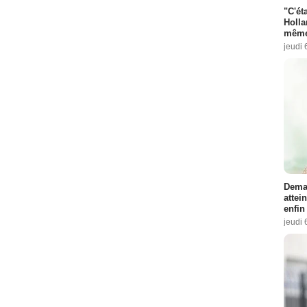
"C'éta
Holla
même
jeudi 
Demai
attei
enfin
jeudi 