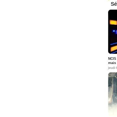
Sé
NCIS 
mais 
jeudi 