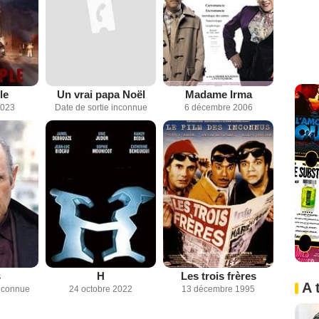
le
Un vrai papa Noël
Madame Irma
2023
Date de sortie inconnue
6 décembre 2006
s
H
Les trois frères
A 
inconnue
24 octobre 2022
13 décembre 1995