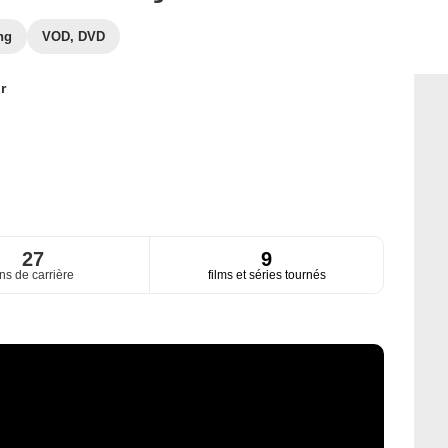
ng
VOD, DVD
r
27
9
ns de carrière
films et séries tournés