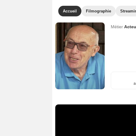
Accueil
Filmographie
Streami
Métier
Acteu
a