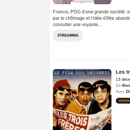
Francis, PDG d'une grande société, 
par le chômage et l'idée d'être aband
consulter une voyante...
STREAMING
Les tr
13 déc
De
Ber
Avec
D
Dè