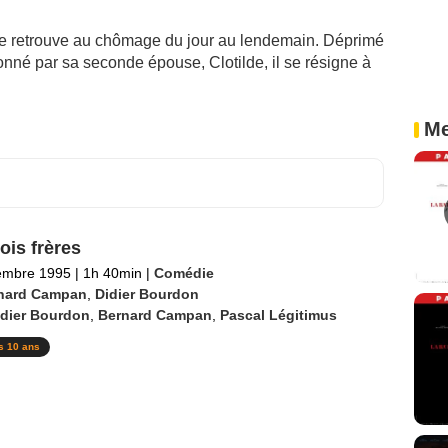
se retrouve au chômage du jour au lendemain. Déprimé
onné par sa seconde épouse, Clotilde, il se résigne à
Me
ois frères
embre 1995
|
1h 40min
|
Comédie
nard Campan
,
Didier Bourdon
idier Bourdon
,
Bernard Campan
,
Pascal Légitimus
s 10 ans