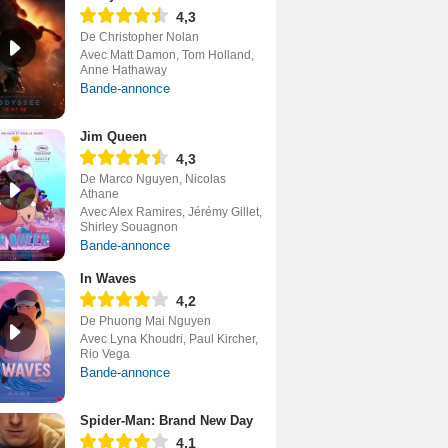
4,3
De Christopher Nolan
Avec Matt Damon, Tom Holland,
Anne Hathaway
Bande-annonce
Jim Queen
4,3
De Marco Nguyen, Nicolas
Athane
Avec Alex Ramires, Jérémy Gillet,
Shirley Souagnon
Bande-annonce
In Waves
4,2
De Phuong Mai Nguyen
Avec Lyna Khoudri, Paul Kircher,
Rio Vega
Bande-annonce
Spider-Man: Brand New Day
4,1