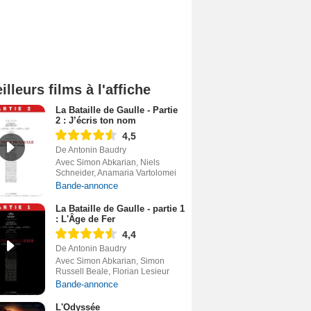
illeurs films à l'affiche
La Bataille de Gaulle - Partie
2 : J’écris ton nom
4,5
De Antonin Baudry
Avec Simon Abkarian, Niels
Schneider, Anamaria Vartolomei
Bande-annonce
La Bataille de Gaulle - partie 1
: L'Âge de Fer
4,4
De Antonin Baudry
Avec Simon Abkarian, Simon
Russell Beale, Florian Lesieur
Bande-annonce
L'Odyssée