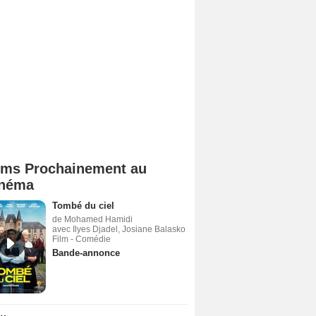
lms Prochainement au
néma
Tombé du ciel
de Mohamed Hamidi
avec Ilyes Djadel, Josiane Balasko
Film - Comédie
Bande-annonce