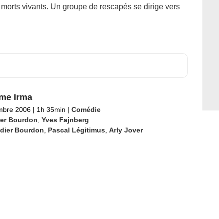
 morts vivants. Un groupe de rescapés se dirige vers
me Irma
mbre 2006
|
1h 35min
|
Comédie
ier Bourdon
,
Yves Fajnberg
idier Bourdon
,
Pascal Légitimus
,
Arly Jover