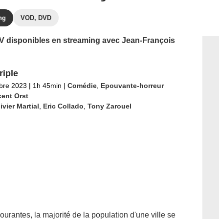
ng
VOD, DVD
 TV disponibles en streaming avec Jean-François
riple
bre 2023
|
1h 45min
|
Comédie
,
Epouvante-horreur
cent Orst
ivier Martial
,
Eric Collado
,
Tony Zarouel
urantes, la majorité de la population d'une ville se