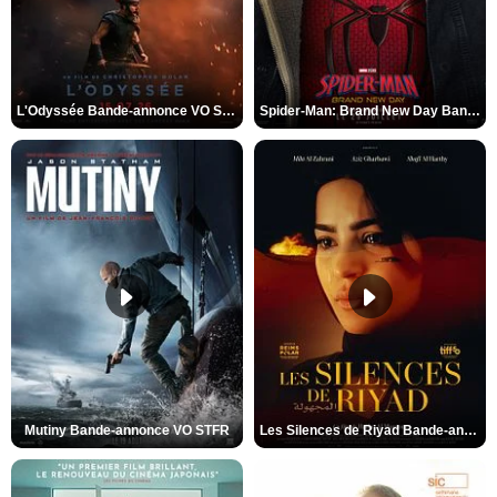
L'Odyssée Bande-annonce VO STFR
Spider-Man: Brand New Day Bande-annonce VO STFR
Mutiny Bande-annonce VO STFR
Les Silences de Riyad Bande-annonce VO STFR