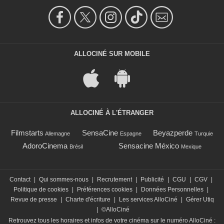
ALLOCINÉ SUR MOBILE
ALLOCINÉ À L'ÉTRANGER
Filmstarts
SensaCine
Beyazperde
Allemagne
Espagne
Turquie
AdoroCinema
Sensacine México
Brésil
Mexique
Contact
|
Qui sommes-nous
|
Recrutement
|
Publicité
|
CGU
|
CGV
|
Politique de cookies
|
Préférences cookies
|
Données Personnelles
|
Revue de presse
|
Charte d'écriture
|
Les services AlloCiné
|
Gérer Utiq
|
©AlloCiné
Retrouvez tous les horaires et infos de votre cinéma sur le numéro AlloCiné :