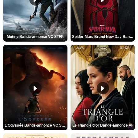
Mutiny Bande-annonce VO STFR
Spider-Man: Brand New Day Bande-annonce VO STFR
L'Odyssée Bande-annonce VO STFR
Le Triangle d'or Bande-annonce VF