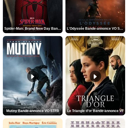
Spider-Man: Brand New Day Bande-annonce VO STFR
L'Odyssée Bande-annonce VO STFR
Mutiny Bande-annonce VO STFR
Le Triangle d'or Bande-annonce VF