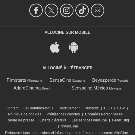
ALLOCINÉ SUR MOBILE
ALLOCINÉ À L'ÉTRANGER
Filmstarts
SensaCine
Beyazperde
Allemagne
Espagne
Turquie
AdoroCinema
Sensacine México
Brésil
Mexique
Contact
|
Qui sommes-nous
|
Recrutement
|
Publicité
|
CGU
|
CGV
|
Politique de cookies
|
Préférences cookies
|
Données Personnelles
|
Revue de presse
|
Charte d'écriture
|
Les services AlloCiné
|
Gérer Utiq
|
©AlloCiné
Retrouvez tous les horaires et infos de votre cinéma sur le numéro AlloCiné :