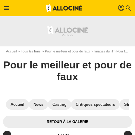
profil
menu
search
Accueil
Tous les films
Pour le meilleur et pour de faux
Images du film Pour le meilleur et pour de faux
Pour le meilleur et pour de
faux
Accueil
News
Casting
Critiques spectateurs
Strea
RETOUR À LA GALERIE