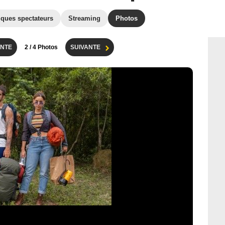
iques spectateurs
Streaming
Photos
NTE
2
/ 4 Photos
SUIVANTE