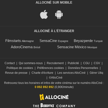
ALLOCINÉ SUR MOBILE
ALLOCINÉ À L'ÉTRANGER
Filmstarts
SensaCine
Beyazperde
Allemagne
Espagne
Turquie
AdoroCinema
Sensacine México
Brésil
Mexique
Contact
|
Qui sommes-nous
|
Recrutement
|
Publicité
|
CGU
|
CGV
|
Politique de cookies
|
Préférences cookies
|
Données Personnelles
|
Revue de presse
|
Charte d'écriture
|
Les services AlloCiné
|
Gérer Utiq
|
©AlloCiné
Retrouvez tous les horaires et infos de votre cinéma sur le numéro AlloCiné :
0 892 892 892
(0,90€/minute)