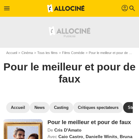
profil
menu
search
Accueil
Cinéma
Tous les films
Films Comédie
Pour le meilleur et pour de faux
Pour le meilleur et pour de
faux
Accueil
News
Casting
Critiques spectateurs
Strea
Pour le meilleur et pour de faux
De
Cris D'Amato
Avec
Caio Castro
,
Danielle Winits
,
Bruna