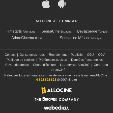
ALLOCINÉ À L'ÉTRANGER
Filmstarts
SensaCine
Beyazperde
Allemagne
Espagne
Turquie
AdoroCinema
Sensacine México
Brésil
Mexique
Contact
|
Qui sommes-nous
|
Recrutement
|
Publicité
|
CGU
|
CGV
|
Politique de cookies
|
Préférences cookies
|
Données Personnelles
|
Revue de presse
|
Charte d'écriture
|
Les services AlloCiné
|
Gérer Utiq
|
©AlloCiné
Retrouvez tous les horaires et infos de votre cinéma sur le numéro AlloCiné :
0 892 892 892
(0,90€/minute)