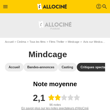
profil
menu
search
Accueil
Cinéma
Tous les films
Films Thriller
Mindcage
Avis sur Mindcage
Mindcage
Accueil
Bandes-annonces
Casting
Critiques spectateu
Note moyenne
2,1
96 notes
En savoir plus sur les notes spectateurs d'AlloCiné