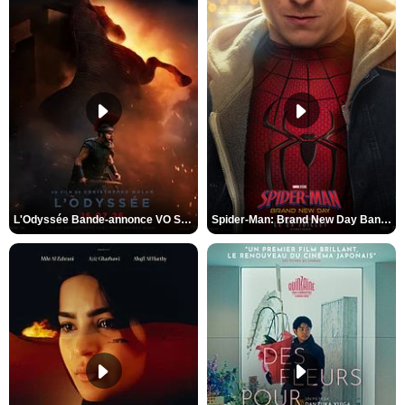
L'Odyssée Bande-annonce VO STFR
Spider-Man: Brand New Day Bande-annonce VO STFR