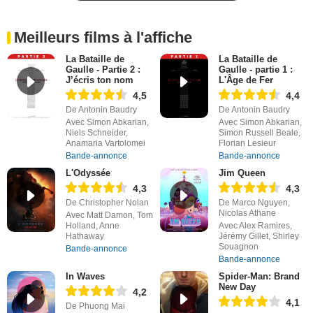
Meilleurs films à l'affiche
La Bataille de
La Bataille de
Gaulle - Partie 2 :
Gaulle - partie 1 :
J’écris ton nom
L'Âge de Fer
4,5
4,4
De Antonin Baudry
De Antonin Baudry
Avec Simon Abkarian,
Avec Simon Abkarian,
Niels Schneider,
Simon Russell Beale,
Anamaria Vartolomei
Florian Lesieur
Bande-annonce
Bande-annonce
L'Odyssée
Jim Queen
4,3
4,3
De Christopher Nolan
De Marco Nguyen,
Nicolas Athane
Avec Matt Damon, Tom
Holland, Anne
Avec Alex Ramires,
Hathaway
Jérémy Gillet, Shirley
Souagnon
Bande-annonce
Bande-annonce
In Waves
Spider-Man: Brand
New Day
4,2
4,1
De Phuong Mai