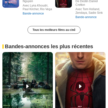
Nguyen
De Destin Daniel
Cretton
Avec Lyna Khoudri,
Paul Kircher, Rio Vega
Avec Tom Holland,
Zendaya, Sadie Sink
Bande-annonce
Bande-annonce
Tous les meilleurs films au ciné
Bandes-annonces les plus récentes