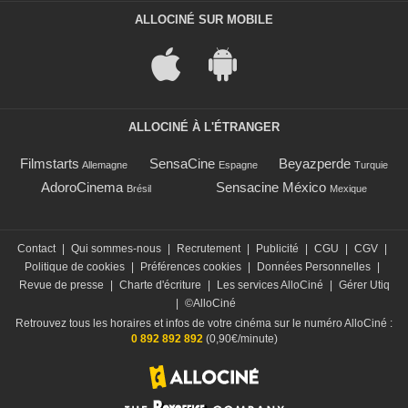
ALLOCINÉ SUR MOBILE
ALLOCINÉ À L'ÉTRANGER
Filmstarts
SensaCine
Beyazperde
Allemagne
Espagne
Turquie
AdoroCinema
Sensacine México
Brésil
Mexique
Contact
|
Qui sommes-nous
|
Recrutement
|
Publicité
|
CGU
|
CGV
|
Politique de cookies
|
Préférences cookies
|
Données Personnelles
|
Revue de presse
|
Charte d'écriture
|
Les services AlloCiné
|
Gérer Utiq
|
©AlloCiné
Retrouvez tous les horaires et infos de votre cinéma sur le numéro AlloCiné :
0 892 892 892
(0,90€/minute)