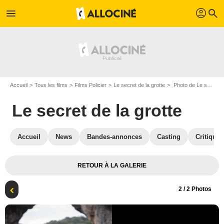
profil
menu
search
Accueil
Tous les films
Films Policier
Le secret de la grotte
Photo de Le secret de la grotte - Photo 2
Le secret de la grotte
Accueil
News
Bandes-annonces
Casting
Critiques
RETOUR À LA GALERIE
2
/ 2 Photos