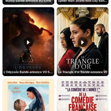
Mutiny Bande-annonce VO STFR
Spider-Man: Brand New Day Bande-annonce VO STFR
L'Odyssée Bande-annonce VO STFR
Le Triangle d'or Bande-annonce VF