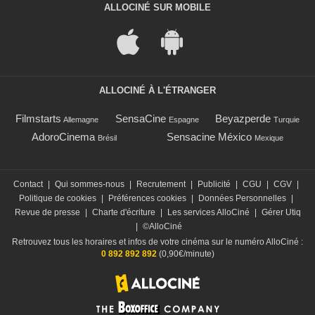
ALLOCINÉ SUR MOBILE
ALLOCINÉ À L'ÉTRANGER
Filmstarts
SensaCine
Beyazperde
Allemagne
Espagne
Turquie
AdoroCinema
Sensacine México
Brésil
Mexique
Contact
|
Qui sommes-nous
|
Recrutement
|
Publicité
|
CGU
|
CGV
|
Politique de cookies
|
Préférences cookies
|
Données Personnelles
|
Revue de presse
|
Charte d'écriture
|
Les services AlloCiné
|
Gérer Utiq
|
©AlloCiné
Retrouvez tous les horaires et infos de votre cinéma sur le numéro AlloCiné :
0 892 892 892
(0,90€/minute)