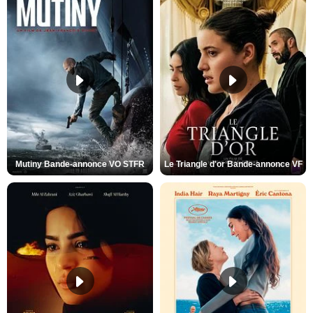
Mutiny Bande-annonce VO STFR
Le Triangle d'or Bande-annonce VF