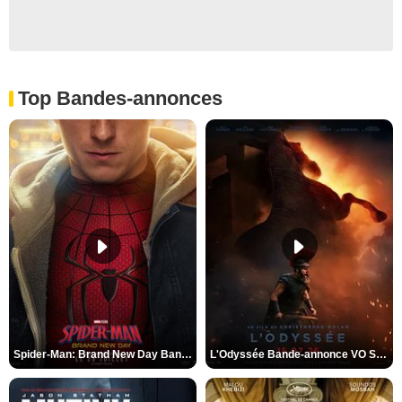
Top Bandes-annonces
Spider-Man: Brand New Day Bande-annonce VO STFR
L'Odyssée Bande-annonce VO STFR