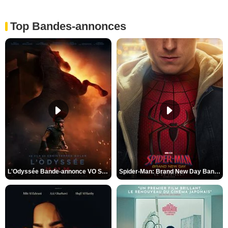
Top Bandes-annonces
L'Odyssée Bande-annonce VO STFR
Spider-Man: Brand New Day Bande-annonce VO STFR