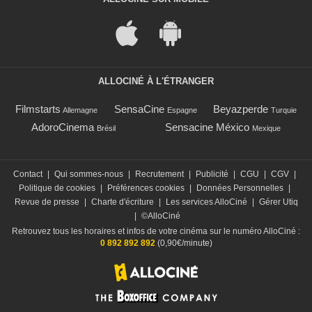
ALLOCINÉ À L'ÉTRANGER
Filmstarts
SensaCine
Beyazperde
Allemagne
Espagne
Turquie
AdoroCinema
Sensacine México
Brésil
Mexique
Contact
|
Qui sommes-nous
|
Recrutement
|
Publicité
|
CGU
|
CGV
|
Politique de cookies
|
Préférences cookies
|
Données Personnelles
|
Revue de presse
|
Charte d'écriture
|
Les services AlloCiné
|
Gérer Utiq
|
©AlloCiné
Retrouvez tous les horaires et infos de votre cinéma sur le numéro AlloCiné :
0 892 892 892
(0,90€/minute)