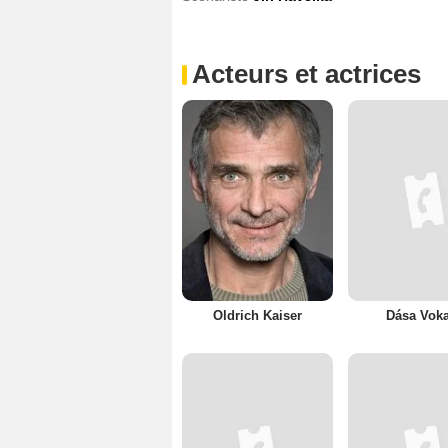
Acteurs et actrices
Oldrich Kaiser
Dása Voka