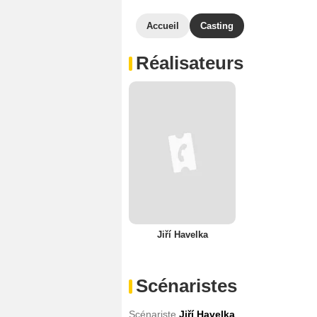
Accueil
Casting
Réalisateurs
Jiří Havelka
Scénaristes
Scénariste
Jiří Havelka