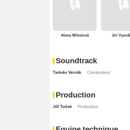
Alena Mihulová
Jirí Vyorá
Soundtrack
Tadeás Vercák
Compositeur
Production
Jiří Tuček
Producteur
Equipe technique