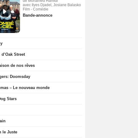
de Mohamed Hamidi
avec Ilyes Djadel, Josiane Balasko
Film - Comédie
Bande-annonce
ny
n d’Oak Street
ison de nos rêves
gers: Doomsday
ômas – Le nouveau monde
og Stars
ain
n le Juste