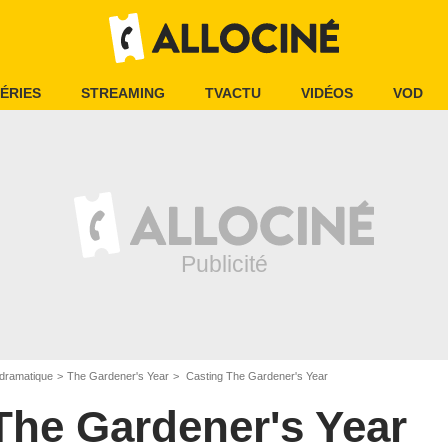
ÉRIES
STREAMING
TVACTU
VIDÉOS
VOD
dramatique
The Gardener's Year
Casting The Gardener's Year
The Gardener's Year