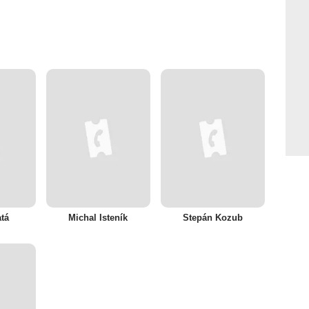
tá
Michal Isteník
Stepán Kozub