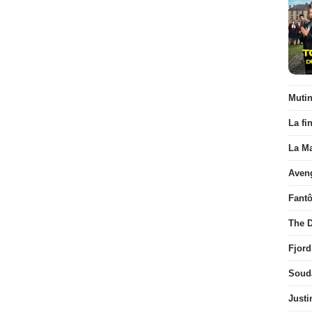
Muti
La fi
La Ma
Aven
Fant
The D
Fjord
Soud
Justi