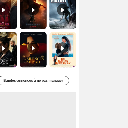
Le Triangle d'or Bande-annonce VF
Les Silences de Riyad Bande-annonce VO STFR
Les Matins merveilleux Bande-annonce VF
Bandes-annonces à ne pas manquer