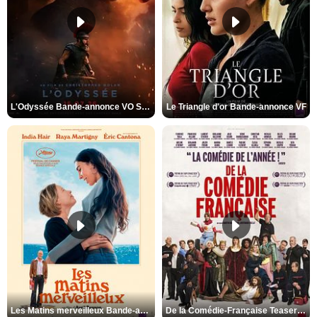
L'Odyssée Bande-annonce VO STFR
Le Triangle d'or Bande-annonce VF
Les Matins merveilleux Bande-annonce VF
De la Comédie-Française Teaser VF