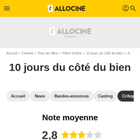
profil
menu
search
Accueil
Cinéma
Tous les films
Films Drame
10 jours du côté du bien
Avis sur 10 jours du côté du bien
10 jours du côté du bien
Accueil
News
Bandes-annonces
Casting
Critiques
Note moyenne
2,8