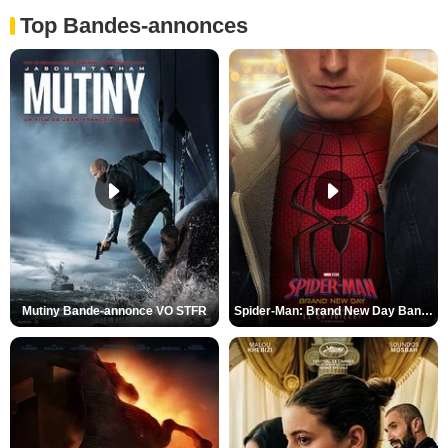
Top Bandes-annonces
Mutiny Bande-annonce VO STFR
Spider-Man: Brand New Day Bande-annonce VO STFR