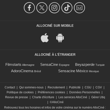
ALLOCINÉ SUR MOBILE
ALLOCINÉ À L'ÉTRANGER
Filmstarts
SensaCine
Beyazperde
Allemagne
Espagne
Turquie
AdoroCinema
Sensacine México
Brésil
Mexique
Contact
|
Qui sommes-nous
|
Recrutement
|
Publicité
|
CGU
|
CGV
|
Politique de cookies
|
Préférences cookies
|
Données Personnelles
|
Revue de presse
|
Charte d'écriture
|
Les services AlloCiné
|
Gérer Utiq
|
©AlloCiné
Retrouvez tous les horaires et infos de votre cinéma sur le numéro AlloCiné :