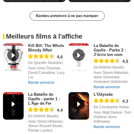
Bandes-annonces à ne pas manquer
Meilleurs films à l'affiche
Kill Bill: The Whole
La Bataille de
Bloody Affair
Gaulle - Partie 2 :
J’écris ton nom
4,6
4,5
De Quentin Tarantino
De Antonin Baudry
Avec Uma Thurman,
David Carradine, Lucy
Avec Simon Abkarian,
Liu
Niels Schneider,
Anamaria Vartolomei
Bande-annonce
Bande-annonce
La Bataille de
L'Odyssée
Gaulle - partie 1 :
4,3
L'Âge de Fer
De Christopher Nolan
4,4
Avec Matt Damon, Tom
De Antonin Baudry
Holland, Anne
Avec Simon Abkarian,
Hathaway
Simon Russell Beale,
Bande-annonce
Florian Lesieur