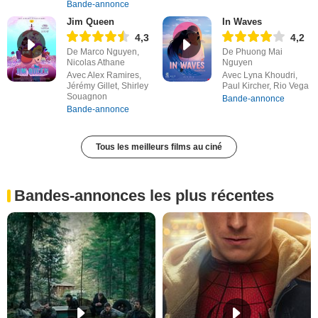
Bande-annonce
Jim Queen
In Waves
4,3
4,2
De Marco Nguyen,
De Phuong Mai
Nicolas Athane
Nguyen
Avec Alex Ramires,
Avec Lyna Khoudri,
Jérémy Gillet, Shirley
Paul Kircher, Rio Vega
Souagnon
Bande-annonce
Bande-annonce
Tous les meilleurs films au ciné
Bandes-annonces les plus récentes