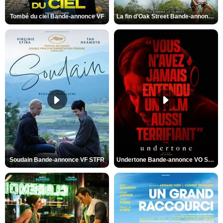
Tombé du ciel Bande-annonce VF
La fin d’Oak Street Bande-annonce VO STFR
Soudain Bande-annonce VF STFR
Undertone Bande-annonce VO STFR