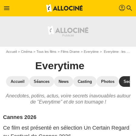
profil
menu
search
Accueil
Cinéma
Tous les films
Films Drame
Everytime
Everytime : les secrets du tournage
Everytime
Accueil
Séances
News
Casting
Photos
Secret
Anecdotes, potins, actus, voire secrets inavouables autour
de "Everytime" et de son tournage !
Cannes 2026
Ce film est présenté en sélection Un Certain Regard