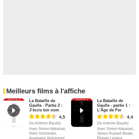
Meilleurs films à l'affiche
La Bataille de
La Bataille de
Gaulle - Partie 2 :
Gaulle - partie 1 :
J’écris ton nom
L'Âge de Fer
4,5
4,4
De Antonin Baudry
De Antonin Baudry
Avec Simon Abkarian,
Avec Simon Abkarian,
Niels Schneider,
Simon Russell Beale,
Anamaria Vartolomei
Florian Lesieur