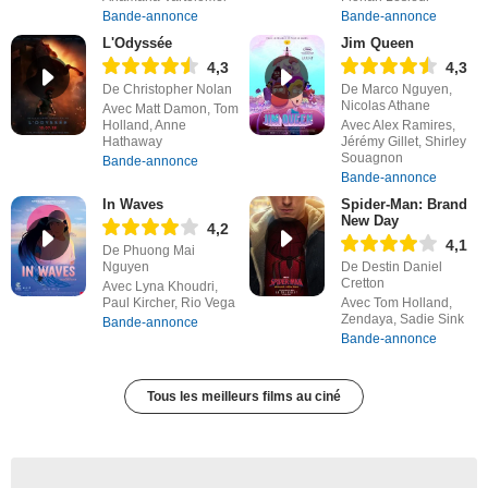
Bande-annonce
Bande-annonce
L'Odyssée
Jim Queen
4,3
4,3
De Christopher Nolan
De Marco Nguyen,
Nicolas Athane
Avec Matt Damon, Tom
Holland, Anne
Avec Alex Ramires,
Hathaway
Jérémy Gillet, Shirley
Souagnon
Bande-annonce
Bande-annonce
In Waves
Spider-Man: Brand
New Day
4,2
4,1
De Phuong Mai
Nguyen
De Destin Daniel
Cretton
Avec Lyna Khoudri,
Paul Kircher, Rio Vega
Avec Tom Holland,
Zendaya, Sadie Sink
Bande-annonce
Bande-annonce
Tous les meilleurs films au ciné