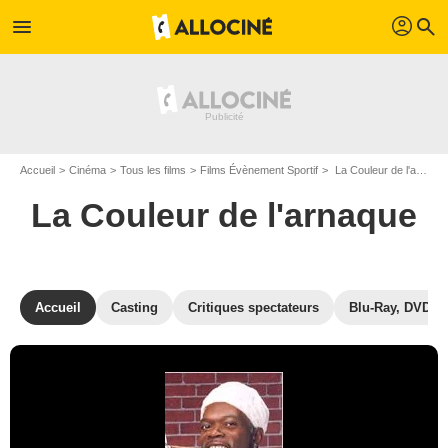
profil
menu
search
Accueil
Cinéma
Tous les films
Films Évènement Sportif
La Couleur de l'arnaque de Reginald Hudlin
La Couleur de l'arnaque
Accueil
Casting
Critiques spectateurs
Blu-Ray, DVD