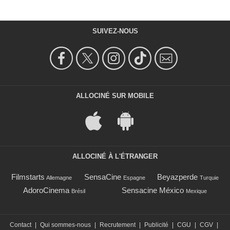
SUIVEZ-NOUS
ALLOCINÉ SUR MOBILE
ALLOCINÉ À L'ÉTRANGER
Filmstarts
SensaCine
Beyazperde
Allemagne
Espagne
Turquie
AdoroCinema
Sensacine México
Brésil
Mexique
Contact
|
Qui sommes-nous
|
Recrutement
|
Publicité
|
CGU
|
CGV
|