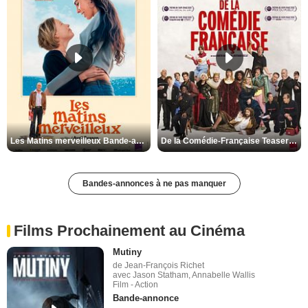
Les Matins merveilleux Bande-annonce VF
De la Comédie-Française Teaser VF
Bandes-annonces à ne pas manquer
Films Prochainement au Cinéma
Mutiny
de Jean-François Richet
avec Jason Statham, Annabelle Wallis
Film - Action
Bande-annonce