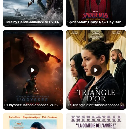
Mutiny Bande-annonce VO STFR
Spider-Man: Brand New Day Bande-annonce VO STFR
L'Odyssée Bande-annonce VO STFR
Le Triangle d'or Bande-annonce VF