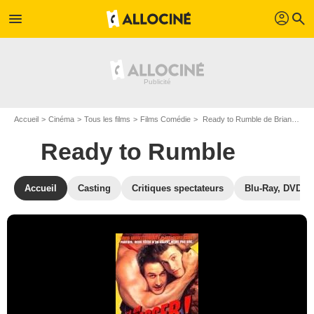
profil
menu
search
Accueil
Cinéma
Tous les films
Films Comédie
Ready to Rumble de Brian Robbins
Ready to Rumble
Accueil
Casting
Critiques spectateurs
Blu-Ray, DVD