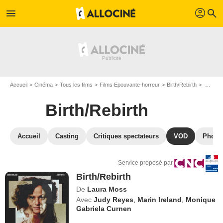
profil
menu
search
Accueil
Cinéma
Tous les films
Films Epouvante-horreur
Birth/Rebirth
VOD Birth/Rebirth
Birth/Rebirth
Accueil
Casting
Critiques spectateurs
VOD
Photo
Service proposé par
Birth/Rebirth
De
Laura Moss
Avec
Judy Reyes
,
Marin Ireland
,
Monique
Gabriela Curnen