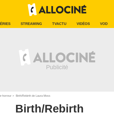
ÉRIES
STREAMING
TVACTU
VIDÉOS
VOD
e-horreur
Birth/Rebirth de Laura Moss
Birth/Rebirth