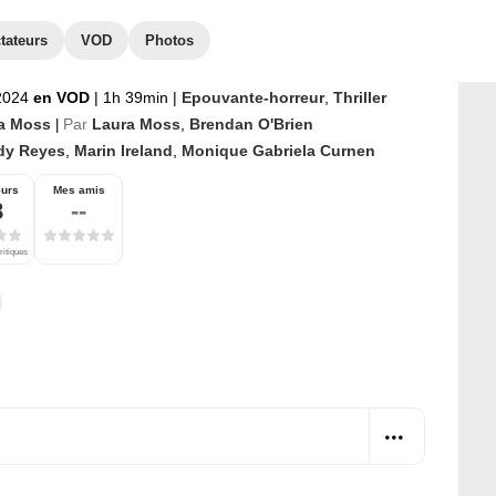
tateurs
VOD
Photos
 2024
en VOD
|
1h 39min
|
Epouvante-horreur
,
Thriller
a Moss
Par
Laura Moss
,
Brendan O'Brien
|
dy Reyes
,
Marin Ireland
,
Monique Gabriela Curnen
eurs
Mes amis
8
--
ritiques