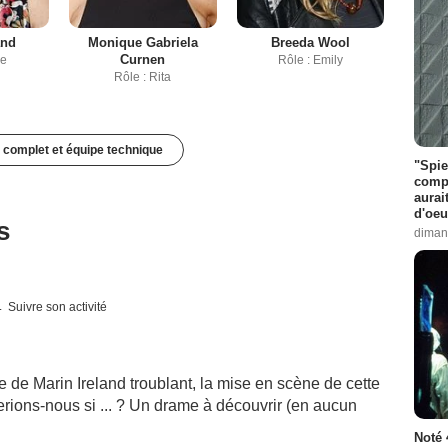
and
Monique Gabriela
Breeda Wool
Curnen
se
Rôle : Emily
Rôle : Rita
 complet et équipe technique
"Spie
compl
aurai
d'oeu
s
diman
Suivre son activité
ce de Marin Ireland troublant, la mise en scène de cette
ferions-nous si ... ? Un drame à découvrir (en aucun
Noté 