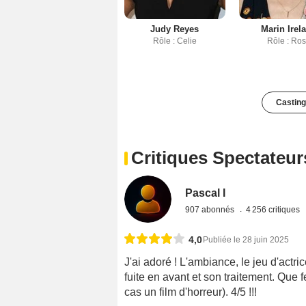
Judy Reyes
Marin Irel
Rôle : Celie
Rôle : Ro
Casting
Critiques Spectateur
Pascal I
907 abonnés
4 256 critiques
4,0
Publiée le 28 juin 2025
J'ai adoré ! L'ambiance, le jeu d'actri
fuite en avant et son traitement. Que 
cas un film d'horreur). 4/5 !!!