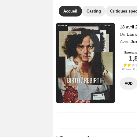
Accueil
Casting
Critiques spec
18 avril
De
Laur
Avec
Ju
Spectat
1,
137 notes, 17 c
VOD